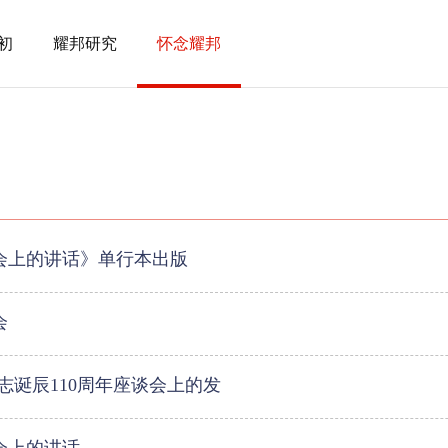
初
耀邦研究
怀念耀邦
会上的讲话》单行本出版
会
志诞辰110周年座谈会上的发