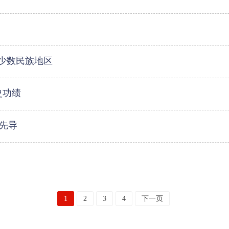
察少数民族地区
史功绩
的先导
1
2
3
4
下一页