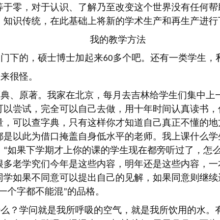
等于零，对于认识、了解乃至改变这个世界没有任何帮
、知识传统，在此基础上将新的学术生产和再生产进行
我的教学方法
到门下的，硕士博士加起来
多个吧。还有一类学生，
60
起来很怪。
原典、原著。我家在北京，每月去吉林给学生们集中上
可以尝试，完全可以自己去做，用十年时间认真读书，
量，可以查字典，只有这样你才知道自己真正不懂的地
都是以此为借口掩盖自身低水平的老师。我上课什么学
：
如果下学期才上你的课的学生现在都旁听过了，怎
“
很多老学究们今年是这些内容，明年还是这些内容，一
同学如果不同意可以提出自己的见解，如果同意则继续
一个字都不能混
的品格。
”
什么？学问就是我所呼吸的空气，就是我所饮用的水。