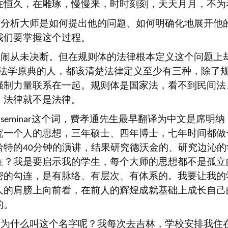
在恒久，在雕琢，慢慢来，时时刻刻，天天月月，不为
是分析大师是如何提出他的问题、如何明确化地展开他
我们要掌握这个过程。
闹闹从未决断。但在规则体的法律根本定义这个问题上
法学原典的人，都该清楚法律定义至少有三种，除了
强制力量联系在一起。规则体是国家法，看不到民间法
，法律就不是法律。
。
这个词，费孝通先生最早翻译为中文是席明纳
seminar
究一个人的思想，三年硕士、四年博士，七年时间都做
哈特的
分钟的演讲，结果研究德沃金的、研究边沁的
40
在？我是要启示我的学生，每个大师的思想都不是孤立
密的勾连，是有脉络、有层次、有体系的。我要让我的
人的肩膀上向前看，在前人的辉煌成就基础上成长自己
的。
。为什么叫这个名字呢？我每次去吉林，学校安排我住