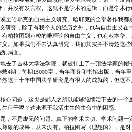
者，并没有发言权。这就不是学术的逻辑，而是学术行
休谟至哈耶克的自由主义研究。哈耶克的全部著作我都
义研究，除了有我个人的经历之外，也与自由主义在
，有柏拉图到卢梭的唯理论的自由主义，也有叔本华、
主义。如果我们不去认真研究，我们其实并不清楚这些
混乱局面。
妙地去了吉林大学法学院，就被扣上了一顶法学家的帽
连载
期，每期
字，当年商务印书馆出版，当年重
4
15000
当然这三十年中国法学研究是有很大的成就的，但这不
个核心问题，这也是鄙人之所以能够继续活下去的一个
人生何干呢？这来源于我活生生的生命中的困惑。
问题，不是虚无的问题。真正的学术关切、学术问题一
人尊敬的成果，从来没有。柏拉图写《理想国》，是对