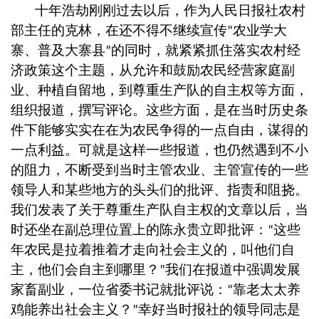
十年浩劫刚刚过去以后，作为人民日报社农村
部主任的克林，在还不得不继续宣传
农业学大
“
寨、普及大寨县
的同时，就紧紧抓住落实农村经
”
济政策这个主题，从允许和鼓励农民经营家庭副
业、种植自留地，到尊重生产队的自主权等方面，
组织报道，撰写评论。这些方面，是在当时历史条
件下能够实实在在为农民争得的一点自由，谋得的
一点利益。可就是这样一些报道，也仍然遇到不小
的阻力，不断受到当时主管农业、主管宣传的一些
领导人和某些地方的头头们的批评、指责和阻挠。
我们发表了关于尊重生产队自主权的文章以后，当
时还坐在副总理位置上的陈永贵立即批评：
这些
“
年农民是拉着推着才走向社会主义的，叫他们自
主，他们会自主到哪里？
我们在报道中强调发展
”
家畜副业，一位省委书记就批评说：
靠老太太养
“
鸡能养出社会主义？
幸好当时报社的领导同志是
”