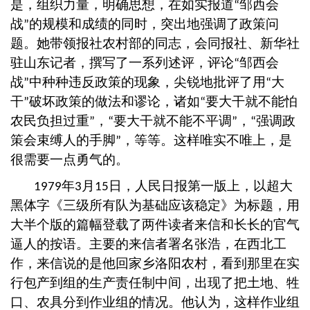
是，组织力量，明确思想，在如实报道
邹西会
“
战
的规模和成绩的同时，突出地强调了政策问
”
题。她带领报社农村部的同志，会同报社、新华社
驻山东记者，撰写了一系列述评，评论
邹西会
“
战
中种种违反政策的现象，尖锐地批评了用
大
”
“
干
破坏政策的做法和谬论，诸如
要大干就不能怕
”
“
农民负担过重
，
要大干就不能不平调
，
强调政
”
“
”
“
策会束缚人的手脚
，等等。这样唯实不唯上，是
”
很需要一点勇气的。
年
月
日，人民日报第一版上，以超大
1979
3
15
黑体字《三级所有队为基础应该稳定》为标题，用
大半个版的篇幅登载了两件读者来信和长长的官气
逼人的按语。主要的来信者署名张浩，在西北工
作，来信说的是他回家乡洛阳农村，看到那里在实
行包产到组的生产责任制中间，出现了把土地、牲
口、农具分到作业组的情况。他认为，这样作业组