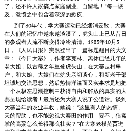
了，还不许人家搞点家庭副业、自留地！
每一谈
”
及，激愤之中包含着深深的歉疚。
到了
年代，学大寨运动已经烟消云散，大寨
80
在人们的记忆中越来越淡漠了，虎头山上已从昔日
的参观者人流不断变得冷冷清清。
年
月
1985
10
5
日，《人民日报》突然登出了一篇标题醒目的大文
章：《今日大寨》，作者李克林。离休已经几年的
老大姐，以古稀之年重登虎头山，在大寨走村串
户，和大娘、大嫂们在炕头亲切谈心，和新老干部
坦诚地交流思想，然后热情洋溢而又实事求是地把
一个从极左思潮控制中获得自由和解放的真实的大
寨呈现给读者！最后还为大寨人说了公道话。谈到
大寨当年的农业丰收，她说：
这里有人的热情、
“
天的帮助，也不能忽视大寨田的作用。要不，狼窝
掌的高粱怎么长得那么壮实？
在大寨老模范贾进
”