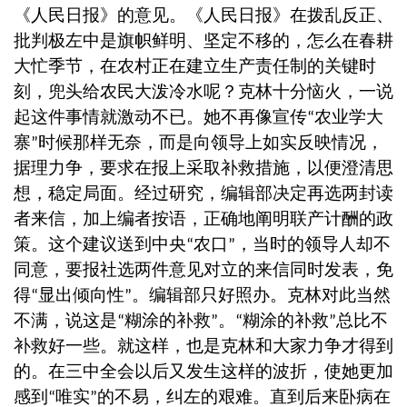
《人民日报》的意见。《人民日报》在拨乱反正、
批判极左中是旗帜鲜明、坚定不移的，怎么在春耕
大忙季节，在农村正在建立生产责任制的关键时
刻，兜头给农民大泼冷水呢？克林十分恼火，一说
起这件事情就激动不已。她不再像宣传
农业学大
“
寨
时候那样无奈，而是向领导上如实反映情况，
”
据理力争，要求在报上采取补救措施，以便澄清思
想，稳定局面。经过研究，编辑部决定再选两封读
者来信，加上编者按语，正确地阐明联产计酬的政
策。这个建议送到中央
农口
，当时的领导人却不
“
”
同意，要报社选两件意见对立的来信同时发表，免
得
显出倾向性
。编辑部只好照办。克林对此当然
“
”
不满，说这是
糊涂的补救
。
糊涂的补救
总比不
“
”
“
”
补救好一些。就这样，也是克林和大家力争才得到
的。在三中全会以后又发生这样的波折，使她更加
感到
唯实
的不易，纠左的艰难。直到后来卧病在
“
”