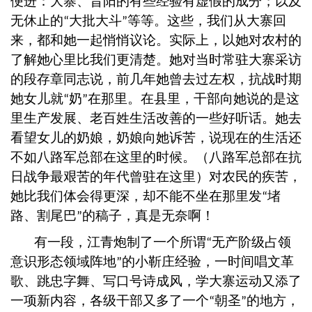
便进：大寨、昔阳的有些经验有虚假的成分；以及
无休止的
大批大斗
等等。这些，我们从大寨回
“
”
来，都和她一起悄悄议论。实际上，以她对农村的
了解她心里比我们更清楚。她对当时常驻大寨采访
的段存章同志说，前几年她曾去过左权，抗战时期
她女儿就
奶
在那里。在县里，干部向她说的是这
“
”
里生产发展、老百姓生活改善的一些好听话。她去
看望女儿的奶娘，奶娘向她诉苦，说现在的生活还
不如八路军总部在这里的时候。（八路军总部在抗
日战争最艰苦的年代曾驻在这里）对农民的疾苦，
她比我们体会得更深，却不能不坐在那里发
堵
“
路、割尾巴
的稿子，真是无奈啊！
”
有一段，江青炮制了一个所谓
无产阶级占领
“
意识形态领域阵地
的小靳庄经验，一时间唱文革
”
歌、跳忠字舞、写口号诗成风，学大寨运动又添了
一项新内容，各级干部又多了一个
朝圣
的地方，
“
”