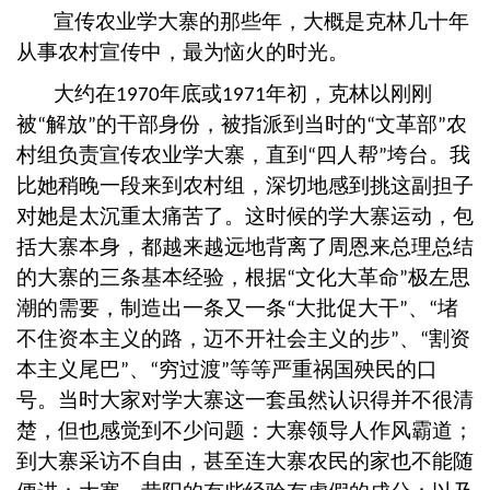
宣传农业学大寨的那些年，大概是克林几十年
从事农村宣传中，最为恼火的时光。
大约在
年底或
年初，克林以刚刚
1970
1971
被
解放
的干部身份，被指派到当时的
文革部
农
“
”
“
”
村组负责宣传农业学大寨，直到
四人帮
垮台。我
“
”
比她稍晚一段来到农村组，深切地感到挑这副担子
对她是太沉重太痛苦了。这时候的学大寨运动，包
括大寨本身，都越来越远地背离了周恩来总理总结
的大寨的三条基本经验，根据
文化大革命
极左思
“
”
潮的需要，制造出一条又一条
大批促大干
、
堵
“
”
“
不住资本主义的路，迈不开社会主义的步
、
割资
”
“
本主义尾巴
、
穷过渡
等等严重祸国殃民的口
”
“
”
号。当时大家对学大寨这一套虽然认识得并不很清
楚，但也感觉到不少问题：大寨领导人作风霸道；
到大寨采访不自由，甚至连大寨农民的家也不能随