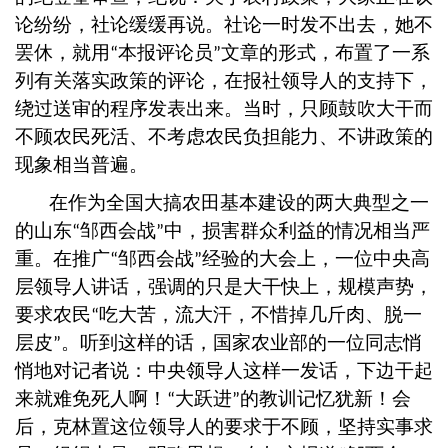
论纷纷，社论缓缓再说。社论一时发不出去，她不
罢休，就用
本报评论员
文章的形式，布置了一系
“
”
列有关落实政策的评论，在报社领导人的支持下，
绕过送审的程序发表出来。当时，只顾鼓吹大干而
不顾农民死活、不考虑农民负担能力、不讲政策的
现象相当普遍。
在作为全国大搞农田基本建设的两大典型之一
的山东
邹西会战
中，损害群众利益的情况相当严
“
”
重。在推广
邹西会战
经验的大会上，一位中央高
“
”
层领导人讲话，强调的只是大干快上，规模声势，
要求农民
吃大苦，流大汗，不惜掉几斤肉、脱一
“
层皮
。听到这样的话，国家农业部的一位同志悄
”
悄地对记者说：中央领导人这样一发话，下边干起
来就难免死人啊！
大跃进
的教训记忆犹新！会
“
”
后，克林置这位领导人的要求于不顾，坚持实事求