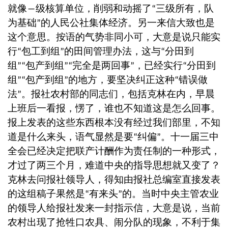
就像
级核算单位，削弱和动摇了
三级所有，队
―
“
为基础
的人民公社集体经济。另一来信大致也是
”
这个意思。按语的气势非同小可，大意是说只能实
行
包工到组
的田间管理办法，这与
分田到
“
”
“
组
包产到组
完全是两回事
，已经实行
分田到
”“
”“
”
“
组
包产到组
的地方，要坚决纠正这种
错误做
”“
”
“
法
。报社农村部的同志们，包括克林在内，早晨
”
上班后一看报，愣了，谁也不知道这是怎么回事。
报上发表的这些东西根本没有经过我们部里，不知
道是什么来头，语气显然是要
纠偏
。十一届三中
“
”
全会已经决定把联产计酬作为责任制的一种形式，
才过了两三个月，难道中央的指导思想就又变了？
克林去问报社领导人，得知由报社总编室直接发表
的这组稿子果然是
有来头
的。当时中央主管农业
“
”
的领导人给报社发来一封指示信，大意是说，当前
农村出现了抢牲口农具、闹分队的现象，不利于集