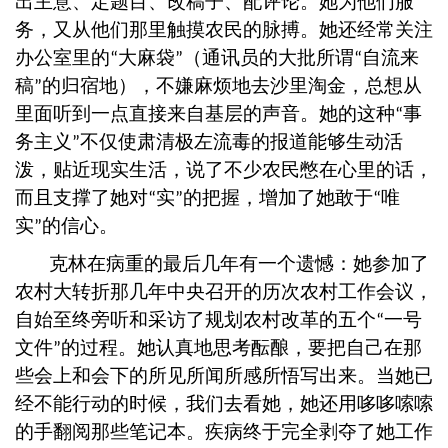
出主意、定题目、改稿子、配评论。她为他们服
务，又从他们那里触摸农民的脉搏。她还经常关注
办公室里的
大麻袋
（通讯员的大批所谓
自流来
“
”
“
稿
的归宿地），不嫌麻烦地去沙里淘金，总想从
”
里面听到一点直接来自基层的声音。她的这种
事
“
务主义
不仅使肃清极左流毒的报道能够生动活
”
泼，贴近现实生活，说了不少农民憋在心里的话，
而且支撑了她对
实
的把握，增加了她敢于
唯
“
”
“
实
的信心。
”
克林在病重的最后几年有一个遗憾：她参加了
农村大转折那几年中央召开的历次农村工作会议，
自始至终旁听和采访了规划农村改革的五个
一号
“
文件
的过程。她认真地思考酝酿，要把自己在那
”
些会上和会下的所见所闻所感所悟写出来。当她已
经不能行动的时候，我们去看她，她还用哆哆嗦嗦
的手翻阅那些笔记本。疾病终于完全剥夺了她工作