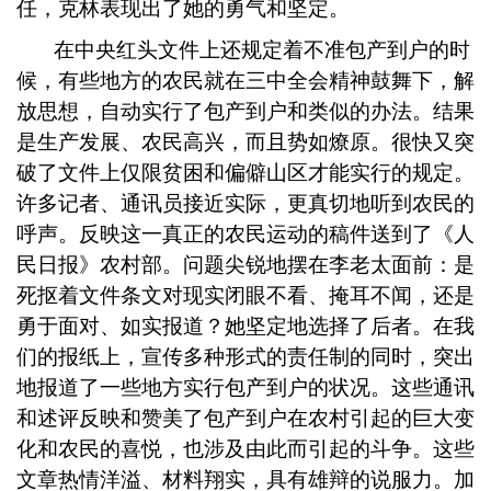
任，克林表现出了她的勇气和坚定。
在中央红头文件上还规定着不准包产到户的时
候，有些地方的农民就在三中全会精神鼓舞下，解
放思想，自动实行了包产到户和类似的办法。结果
是生产发展、农民高兴，而且势如燎原。很快又突
破了文件上仅限贫困和偏僻山区才能实行的规定。
许多记者、通讯员接近实际，更真切地听到农民的
呼声。反映这一真正的农民运动的稿件送到了《人
民日报》农村部。问题尖锐地摆在李老太面前：是
死抠着文件条文对现实闭眼不看、掩耳不闻，还是
勇于面对、如实报道？她坚定地选择了后者。在我
们的报纸上，宣传多种形式的责任制的同时，突出
地报道了一些地方实行包产到户的状况。这些通讯
和述评反映和赞美了包产到户在农村引起的巨大变
化和农民的喜悦，也涉及由此而引起的斗争。这些
文章热情洋溢、材料翔实，具有雄辩的说服力。加