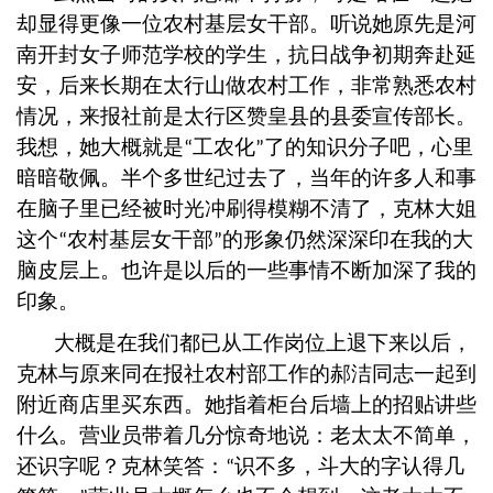
却显得更像一位农村基层女干部。听说她原先是河
南开封女子师范学校的学生，抗日战争初期奔赴延
安，后来长期在太行山做农村工作，非常熟悉农村
情况，来报社前是太行区赞皇县的县委宣传部长。
我想，她大概就是
工农化
了的知识分子吧，心里
“
”
暗暗敬佩。半个多世纪过去了，当年的许多人和事
在脑子里已经被时光冲刷得模糊不清了，克林大姐
这个
农村基层女干部
的形象仍然深深印在我的大
“
”
脑皮层上。也许是以后的一些事情不断加深了我的
印象。
大概是在我们都已从工作岗位上退下来以后，
克林与原来同在报社农村部工作的郝洁同志一起到
附近商店里买东西。她指着柜台后墙上的招贴讲些
什么。营业员带着几分惊奇地说：老太太不简单，
还识字呢？克林笑答：
识不多，斗大的字认得几
“