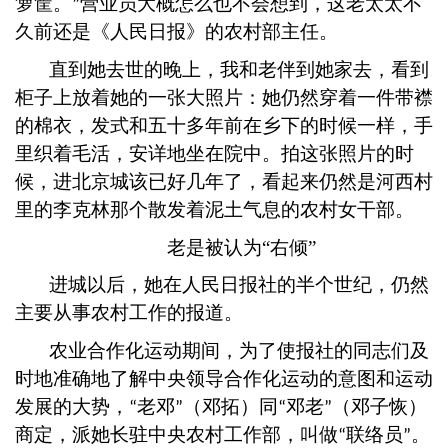
箩筐。
营业员大概怎么也不会想到，这老太太不
”
久前还是《人民日报》的农村部主任。
直到她去世的晚上，我和老伴到她家去，看到
柜子上放着她的一张大照片：她仍然穿着一件带襟
的棉衣，发式和五十多年前在乡下的时候一样，手
里织着毛活，安详地坐在院中。拍这张照片的时
候，进北京城该已好几年了，看起来仍然是河西村
里的李克林那个散发着泥土气息的农村女干部。
老是被认为
“右倾”
进城以后，她在人民日报社的半个世纪，仍然
主要从事农村工作的报道。
农业合作化运动期间，为了使报社的同志们及
时地准确地了解中央领导合作化运动的意图和运动
发展的大势，
老邓
（邓拓）同
邓老
（邓子恢）
“
”
“
”
商定，派她长驻中央农村工作部，叫做
联络员
。
“
”