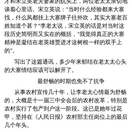
才和宋立英老夫妻家的炕头上，两位老太太亲切地
谈着心里话。宋立英说：
当时什么经验都来大寨
“
找，什么风都挂上大寨牌子往外吹，其实大寨老百
姓知道个甚？
李老太说，宋立英的话是对当时这
”
段历史简明而又实在的概括，
我觉得真正的大寨
“
精神是凝结在老英雄贾进才这树根一样的双手上
的
。
”
写出了这篇通讯，多少年来郁结在老太太心头
的大寨情结应该可以解开了。
最舒畅的时期也免不了抗争
从事农村宣传几十年，让李老太心情最为舒畅
的，大概是十一届三中全会后的农村改革，特别是
农村实行了包产到户这一阶段。这已是她年过花
甲，坚持在《人民日报》农村部主任岗位上的最后
几个年头。