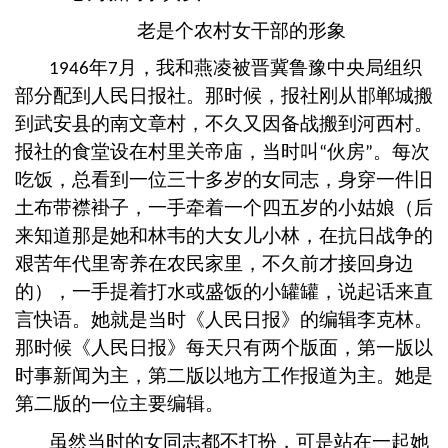
老是个农村女干部的形象
年
月，我和燕凌被晋冀鲁豫中央局组织
1946
7
部分配到人民日报社。那时候，报社刚从邯郸城搬
到武安县的南文章村，不久又因备战搬到河西村。
报社的食堂设在村里关帝庙，当时叫
伙房
。每次
“
”
吃饭，总看到一位三十多岁的女同志，身穿一件旧
土布带襟褂子，一手牵着一个四五岁的小姑娘（后
来知道那是她和林韦的大女儿小林，在抗日战争的
艰苦年代里寄养在农民家里，不久前才接回身边
的），一手提着打水或盛饭的小罐罐，说起话来直
言快语。她就是当时《人民日报》的编辑李克林。
那时候《人民日报》每天只有两个版面，第一版以
时事新闻为主，第二版以地方工作报道为主。她是
第二版的一位主要编辑。
虽然当时的女同志都不打扮，可是站在一起她