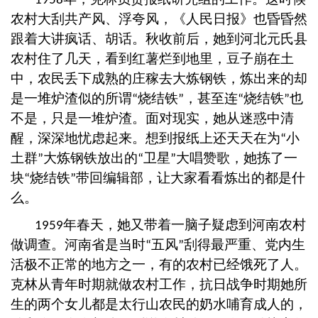
1958
农村大刮共产风、浮夸风，《人民日报》也昏昏然
跟着大讲疯话、胡话。秋收前后，她到河北元氏县
农村住了几天，看到红薯烂到地里，豆子崩在土
中，农民丢下成熟的庄稼去大炼钢铁，炼出来的却
是一堆炉渣似的所谓
烧结铁
，甚至连
烧结铁
也
“
”
“
”
不是，只是一堆炉渣。面对现实，她从迷惑中清
醒，深深地忧虑起来。想到报纸上还天天在为
小
“
土群
大炼钢铁放出的
卫星
大唱赞歌，她拣了一
”
“
”
块
烧结铁
带回编辑部，让大家看看炼出的都是什
“
”
么。
年春天，她又带着一脑子疑虑到河南农村
1959
做调查。河南省是当时
五风
刮得最严重、党内生
“
”
活极不正常的地方之一，有的农村已经饿死了人。
克林从青年时期就做农村工作，抗日战争时期她所
生的两个女儿都是太行山农民的奶水哺育成人的，