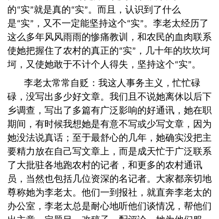
的
实
就是真的
实
。而且，认识到了什么
“
”
“
”
是
实
，又不一定能坚持这个
实
。李老太经历了
“
”
“
”
这么多年风风雨雨的惨痛教训，和农民的血肉联系
使她把握住了农村的真正的
实
，几十年的坎坎坷
“
”
坷，又使她敢于不计个人得失，坚持这个
实
。
“
”
李老太常常自贬：我这人事务主义，忙忙碌
碌，没写出多少好文章。我们且不说她离休以后下
乡调查，写出了多篇有广泛影响的好通讯，她在职
期间，有时候我想她是有意不写或少写文章，因为
她没法说真话；至于最舒心的几年，她确实没把主
要精力放在自己写文章上，而是成天忙于广泛联系
了大批驻各地跑农村的记者，和更多的农村通讯
员，当然也包括几位资深的名记者。大家都亲切地
尊称她为李老太。他们一到报社，就直奔李老太的
办公室，李老太总是耐心地听他们谈情况，帮他们