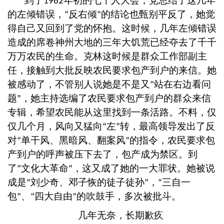
到了
年初的七千人大会，党总结了这几年
1962
的左倾错误，
反右倾
的结论也甄别平反了，她觉
“
”
得自己又回到了党的怀抱。这时候，几年左倾错误
造成的席卷神州大地的三年大饥荒已经夺去了千千
万万农民的生命。克林这时候是群众工作部副主
任，接触到大批反映农民要求包产到户的来信。她
被感动了，不管别人说她是不是又
站在右边看问
“
题
，她主持选编了农民要求包产到户的群众来信
”
专辑，希望农民能从这里找到一条活路。不料，仅
仅几个月，风向又猛向
左
转，最高领导发出了反
“
”
对
单干风、黑暗风、翻案风
的指令，农民要求包
“
”
产到户的呼声被压下去了，包产成为禁区。到
了
文化大革命
，这又成了她的一大罪状。她被说
“
”
成是
刘少奇、邓子恢的徒子徒孙
，
三自一
“
”
“
包
、
四大自由
的吹鼓手，多次被批斗。
”
“
”
几年无奈，长期歉疚