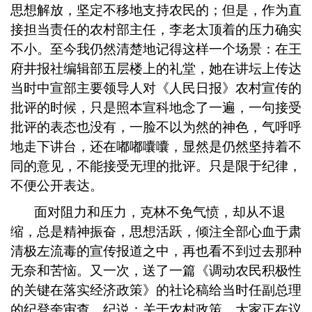
思想解放，坚定不移地支持农民的；但是，作为直
接担当责任的农村部主任，李老太顶着的压力确实
不小。至今我仍然清楚地记得这样一个场景：在王
府井报社编辑部五层楼上的礼堂，她在讲坛上传达
当时中宣部主要领导人对《人民日报》农村宣传的
批评的时候，只是照本宣科地念了一遍，一句接受
批评的表态也没有，一脸不以为然的神色，气呼呼
地走下讲台，还在嘟嘟囔囔，显然是仍然坚持着不
同的意见，不能接受无理的批评。只是限于纪律，
不便公开表达。
面对阻力和压力，克林不免气愤，却从不退
缩，总是精神振奋，思想活跃，倾注全部心血于肃
清极左流毒的宣传报道之中，再也看不到过去那种
无奈和苦恼。又一次，送了一篇《调动农民积极性
的关键在落实经济政策》的社论稿给当时任副总理
的纪登奎审查，纪说：关于农村政策，大家正在议