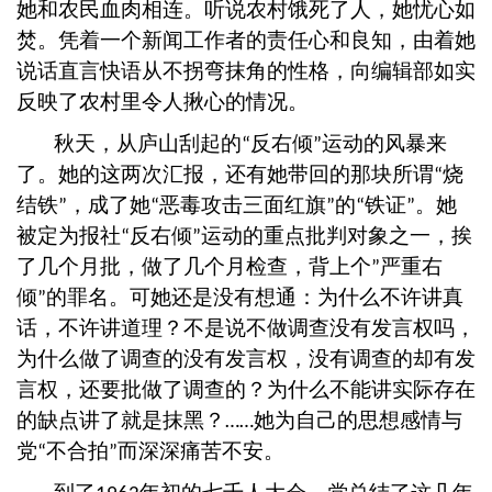
她和农民血肉相连。听说农村饿死了人，她忧心如
焚。凭着一个新闻工作者的责任心和良知，由着她
说话直言快语从不拐弯抹角的性格，向编辑部如实
反映了农村里令人揪心的情况。
秋天，从庐山刮起的
反右倾
运动的风暴来
“
”
了。她的这两次汇报，还有她带回的那块所谓
烧
“
结铁
，成了她
恶毒攻击三面红旗
的
铁证
。她
”
“
”
“
”
被定为报社
反右倾
运动的重点批判对象之一，挨
“
”
了几个月批，做了几个月检查，背上个
严重右
”
倾
的罪名。可她还是没有想通：为什么不许讲真
”
话，不许讲道理？不是说不做调查没有发言权吗，
为什么做了调查的没有发言权，没有调查的却有发
言权，还要批做了调查的？为什么不能讲实际存在
的缺点讲了就是抹黑？
她为自己的思想感情与
……
党
不合拍
而深深痛苦不安。
“
”