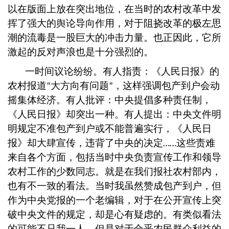
以在版面上放在突出地位，在当时的农村改革中发
挥了强大的舆论导向作用，对于阻挠改革的极左思
潮的流毒是一股巨大的冲击力量。也正因此，它所
激起的反对声浪也是十分强烈的。
一时间议论纷纷。有人指责：《人民日报》的
农村报道
大方向有问题
，这样强调包产到户会动
“
”
摇集体经济。有人批评：中央提倡多种责任制，
《人民日报》却突出一种。有人提出：中央文件明
明规定不准包产到户或不能普遍实行，《人民日
报》却大肆宣传，违背了中央的决定
这些责难
……
来自各个方面，包括当时中央负责宣传工作和领导
农村工作的少数同志。就是在我们报社农村部内，
也有不一致的看法。当时我虽然赞成包产到户，但
作为中央党报的一个老编辑，对于在公开宣传上突
破中央文件的规定，却是心有疑虑的。有类似看法
的可能不只我一人。但是对于合乎农民群众利益的