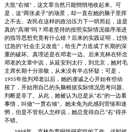
大批
右倾
，这文章当然只能悄悄地收起来。可
“
”
是，这
两张桌子
的场景，却一直在她的脑子里挥
“
”
之不去。农民在这样的政治压力下一哄而起，这是
真的
高潮
吗？邓老坚持的按照实际情况循序渐进
“
”
的指导思想究竟有什么错？后来的实践证明，过快
过急的
社会主义改造
，给生产力造成了长期的深
“
”
重的破坏。真理还是在邓老一边。后来克林在怀念
邓老的文章中说，从延安到太行，到北京，她对毛
主席长期十分崇敬，从来没有半点怀疑；可是，
年批判邓老以后，她的虔诚之心开始有些动
1955
摇了，开始用自己的头脑根据实际情况思考问题、
判断是非了。从此，她被认为总是从
右
的一边看
“
”
事情，叫做
一贯右倾
。她未免为此感到苦恼和迷
“
”
惘，但是不管别人怎样说，她总觉得自己
右
得并
“
”
不错。
年，克林负责报纸研究组的工作。这时候