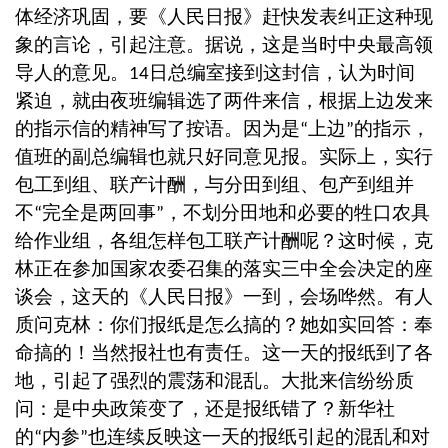
体经济巩固，要《人民日报》赶快发表纠正这种现
象的言论，引起注意。据说，这是当时中央最高领
导人的意见。
日总编室接到这封信，认为时间
14
紧迫，就由夜班编辑选了两件来信，根据上边发来
的指示信的精神写了按语。因为是
上边
的指示，
“
”
值班的副总编辑也就只好同意见报。实际上，实行
包工到组、联产计酬，与分田到组、包产到组并
不
完全是两回事
，不划分田地和必要的牲口农具
“
”
给作业组，各组怎样包工联产计酬呢？这时候，克
林正在参加国家农委召集的落实三中全会决定的座
谈会，这天的《人民日报》一到，会场哗然。有人
质问克林：你们报纸是怎么搞的？她如实回答：奉
命搞的！当然报社也有责任。这一天的报纸到了各
地，引起了强烈的震荡和混乱。大批来信纷纷质
问：是中央政策变了，还是报纸错了？新华社
的
内参
也连续反映这一天的报纸引起的混乱和对
“
”