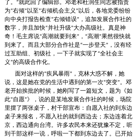
了。
就此回了编辑部。邓老和杜润生同志被指责
”
为
右倾
以至
右倾机会主义
以后，各地党委纷纷
“
”
“
”
向中央打报告检查
右倾错误
，追加发展合作社的
“
”
数字，并且加快
并社升级
大办高级社。真是神
“
”
奇！毛主席说
高潮就要到来
，
高潮
果然很快就
“
”
“
”
到来了。而且大部分合作社是
一步登天
，没有经
“
”
过互助组、初级社，一下子就实现了
全社会主
“
义
的高级合作化。
”
面对这样的
疾风暴雨
，克林大惑不解，她
“
”
说，这是她在党的生活中遇到的第一次
突变
。邓
“
”
老开始挨批的时候，她刚写了一篇短文，题为《如
此
自愿
》，说的是某地发展合作社的时候，场院
“
”
里摆了两张桌子，村干部宣布：自愿入社的到东边
桌子来报名，不愿入社的就到西边去；东边连着北
京，西边通向台湾。许多农民本来还犹豫不定，听
到干部这样一说，呼啦一下都到东边去了。已开始