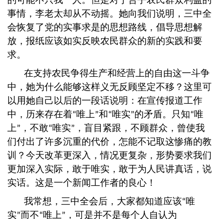
事情，李老太却从不动摇。她向我们说明，三中全
会恢复了党的实事求是的思想路线，倡导思想解
放，报纸应该如实反映农民群众的新的实践和要
求。
在支持农民争得生产和经营上的自由这一斗争
中，她为什么能够这样义无反顾坚定不移？这里可
以用她自己以后的一段话说明：在宣传报道工作
中，历来存在着
唯上
和
唯实
的矛盾。只知
唯
“
”
“
”
“
上
，不敢
唯实
，盲目紧跟，不顾群众，曾使我
”
“
”
们付出了许多沉重的代价，怎能不记取这惨痛的教
训？今天改革更深入，情况更复杂，形势要求我们
更加深入实际，敢于唯实，敢于为人民讲真话，说
实话。这是一个新闻工作者的良心！
我常想，三中全会后，大家都知道应该
唯
“
实
而不
唯上
，可是并不是每个人自认为
”
“
”