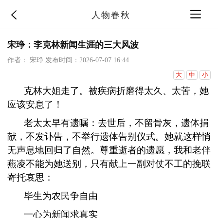
人物春秋
宋琤：李克林新闻生涯的三大风波
作者： 宋琤
发布时间：2026-07-07 16:44
大
中
小
克林大姐走了。被疾病折磨得太久、太苦，她
应该安息了！
老太太早有遗嘱：去世后，不留骨灰，遗体捐
献，不发讣告，不举行遗体告别仪式。她就这样悄
无声息地回归了自然。尊重逝者的遗愿，我和老伴
燕凌不能为她送别，只有献上一副对仗不工的挽联
寄托哀思：
毕生为农民争自由
一心为新闻求真实