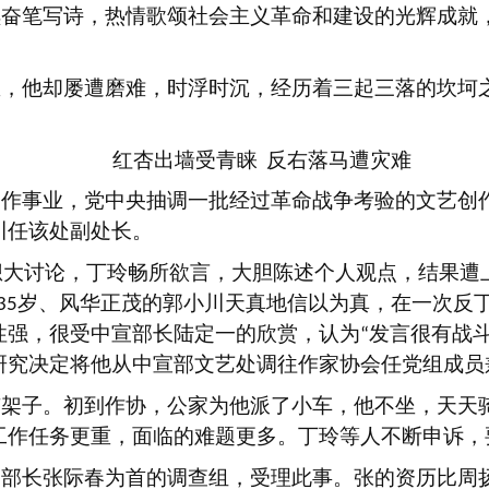
续奋笔写诗，热情歌颂社会主义革命和建设的光辉成就
里，他却屡遭磨难，时浮时沉，经历着三起三落的坎坷
红杏出墙受青睐
反右落马遭灾难
创作事业，党中央抽调一批经过革命战争考验的文艺创
川任该处副处长。
想大讨论，丁玲畅所欲言，大胆陈述个人观点，结果遭
岁、风华正茂的郭小川天真地信以为真，在一次反
35
性强，很受中宣部长陆定一的欣赏，认为
发言很有战
“
研究决定将他从中宣部文艺处调往作家协会任党组成员
有架子。初到作协，公家为他派了小车，他不坐，天天
工作任务更重，面临的难题更多。丁玲等人不断申诉，
副部长张际春为首的调查组，受理此事。张的资历比周