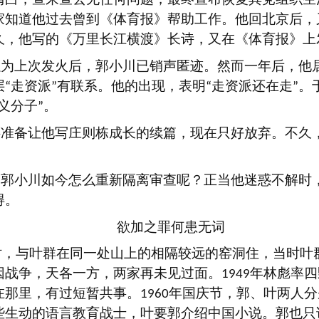
家知道他过去曾到《体育报》帮助工作。他回北京后，
久，他写的《万里长江横渡》长诗，又在《体育报》上
以为上次发火后，郭小川已销声匿迹。然而一年后，他
层
走资派
有联系。他的出现，表明
走资派还在走
。
“
”
“
”
义分子
。
”
还准备让他写庄则栋成长的续篇，现在只好放弃。不久
的郭小川如今怎么重新隔离审查呢？正当他迷惑不解时
得。
欲加之罪何患无词
时，与叶群在同一处山上的相隔较远的窑洞住，当时叶
因战争，天各一方，两家再未见过面。
年林彪率四
1949
在那里，有过短暂共事。
年国庆节，郭、叶两人分
1960
些生动的语言教育战士，叶要郭介绍中国小说。郭也只