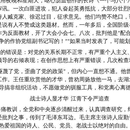
利用夜晚和星期天，呕心沥血创作的长诗《一个与八个
审讯。一次白匪进攻，犯人奋起英勇抵抗，大部分壮烈
诗人臧克家、徐迟过目，征求意见。他们均赞不绝口，
是说有人不赞成这类题材。然而，一年多后，全国阶级
作为反面教材，开了大会小会七、八次，批判他是
配
“
争的作协党组副书记写的！
如果当时发表了，可能
”“
川的错误是：对党的关系长期不正常，有严重个人主义
领导的右倾表现；在创作思想上有严重错误，几次检查
诬蔑了党，歪曲了党的政策
，但内心一直想不通。他
”
工作。王任重欣赏他的才华，曾劝周扬放他一马，去湖
导搞非组织活动，不愿做党的驯服工具，和党离心离
战士诗人显才华
江青下令严追查
惨痛教训，全党和中央逐步清醒过来，认真调查研究，
受批判之事，传到了毛泽东耳边。毛主席主张诗人应勤
热爱祖国的诗人、公民、党员、老战士以绝对的自由