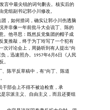
发言中最尖锐的词句删去。核实后的
由党组副书记郭小川修改。
集团，如何措词，确实让郭小川伤透脑
况并非像一年前批斗大会说丁、陈的
意。他寻思：既然反党集团的帽子成
反复推敲，终于为丁玲写了一个犯有
一次讨论会上，周扬听到有人提出
向
“
重负，迅速照办。
年
月
日《人民
1957
6
6
反。
丁、陈平反草稿中，有
向丁、陈道
“
。
”
员干部会上不得不被迫检查，承
成是宗派主义、自由主义，而且还要组