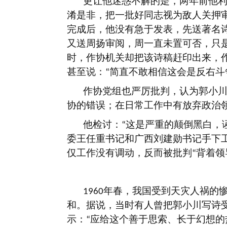
更让他迷惑不解的是，两年前他
淆是非，把一批好同志视为敌人关押
完成后，他没有急于发表，先送著名
又送周扬审阅，周一直未置可否，只
时，作协机关却把该诗稿赶印出来，
甚至说：
简直不敢相信这会是反右斗
“
作协党组也严厉批判，认为郭小
协的错误；在日常工作中有放弃政治
他检讨：
这是严重的颠倒黑白，
“
委王任重书记和广西刘建勋书记手下
仅工作没有调动，反而被批判
背着领
“
年春，我国受到天灾人祸的
1960
和。据说，当时有人曾把郭小川写诗
示：
应给这个善于思索、长于幻想的
“