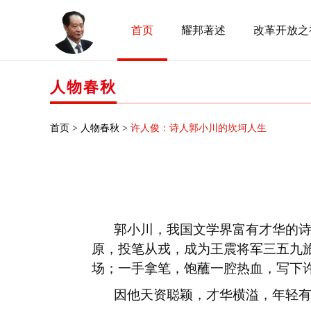
首页
耀邦著述
改革开放之
人物春秋
首页 >
人物春秋 >
许人俊：诗人郭小川的坎坷人生
郭小川，我国文学界富有才华的
原，投笔从戎，成为王震将军三五九
场；一手拿笔，饱蘸一腔热血，写下
因他天资聪颖，才华横溢，年轻