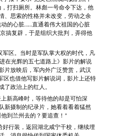
动，打扫厕所。林彪一号命令下达，他
情、思索的性格并未改变，劳动之余
跳动的心脏
直通着伟大祖国的心脏
……
京搞复辟，于是组织大批判，弄得他
汉军区。当时是军队掌大权的时代，凡
进在光辉的五七道路上》影片的解说
影片放映后，军内外广泛赞赏，武汉
军区也借他写影片解说词，影片上还特
成了政治上的红人。
登上新高峰时，等待他的却是可怕深
队新摄制的纪录片，她看着看着猛然
叫他到兰州去的？要追查！
”
拾好行装，返回湖北咸宁干校，继续埋
活。消息很快传到国家体委机关，