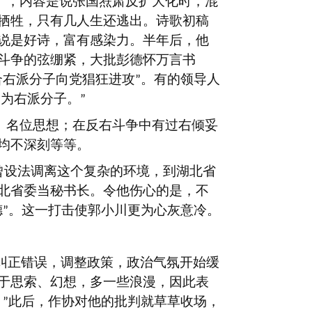
》，内容是说张国焘肃反扩大化时，混
牺牲，只有几人生还逃出。诗歌初稿
说是好诗，富有感染力。半年后，他
斗争的弦绷紧，大批彭德怀万言书
合右派分子向党猖狂进攻
。有的领导人
”
划为右派分子。
”
、名位思想；在反右斗争中有过右倾妥
均不深刻等等。
曾设法调离这个复杂的环境，到湖北省
北省委当秘书长。令他伤心的是，不
德
。这一打击使郭小川更为心灰意冷。
”
纠正错误，调整政策，政治气氛开始缓
于思索、幻想，多一些浪漫，因此表
。
此后，作协对他的批判就草草收场，
”