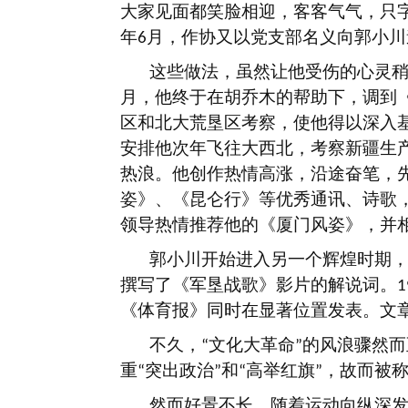
大家见面都笑脸相迎，客客气气，只
年
月，作协又以党支部名义向郭小川
6
这些做法，虽然让他受伤的心灵
月，他终于在胡乔木的帮助下，调到
区和北大荒垦区考察，使他得以深入
安排他次年飞往大西北，考察新疆生
热浪。他创作热情高涨，沿途奋笔，
姿》、《昆仑行》等优秀通讯、诗歌
领导热情推荐他的《厦门风姿》，并
郭小川开始进入另一个辉煌时期
撰写了《军垦战歌》影片的解说词。
1
《体育报》同时在显著位置发表。文
不久，
文化大革命
的风浪骤然而
“
”
重
突出政治
和
高举红旗
，故而被
“
”
“
”
然而好景不长，随着运动向纵深