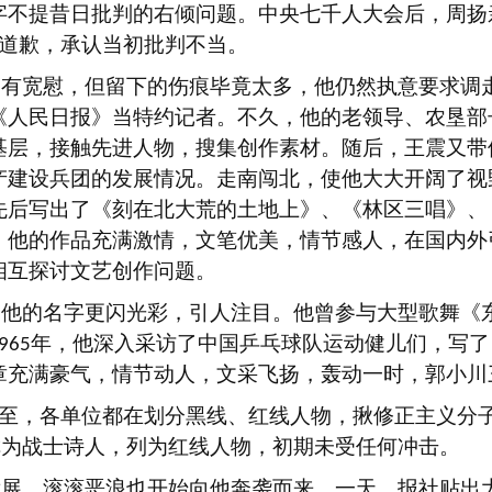
字不提昔日批判的右倾问题。中央七千人大会后，周扬
道歉，承认当初批判不当。
稍有宽慰，但留下的伤痕毕竟太多，他仍然执意要求调
《人民日报》当特约记者。不久，他的老领导、农垦部
基层，接触先进人物，搜集创作素材。随后，王震又带
产建设兵团的发展情况。走南闯北，使他大大开阔了视
先后写出了《刻在北大荒的土地上》、《林区三唱》、
，他的作品充满激情，文笔优美，情节感人，在国内外
相互探讨文艺创作问题。
，他的名字更闪光彩，引人注目。他曾参与大型歌舞《
年，他深入采访了中国乒乓球队运动健儿们，写了
965
章充满豪气，情节动人，文采飞扬，轰动一时，郭小川
至，各单位都在划分黑线、红线人物，揪修正主义分
称为战士诗人，列为红线人物，初期未受任何冲击。
发展，滚滚恶浪也开始向他奔袭而来。一天，报社贴出