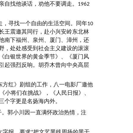
亲自找他谈话，劝他不要调走。
1962
走，寻找一个自由的生活空间。同年
10
长王震邀其同行，赴小兴安岭东北林
他南下福州、泉州、厦门、漳州，还
野，处处感受到社会主义建设的滚滚
《白银世界的黄金季节》、《厦门风
引起强烈反响。胡乔木曾向中央高层
东方红》剧组的工作，八一电影厂邀他
《小将们在挑战》，《人民日报》、
三个字更是名扬海内外。
子。郭小川因一直满怀政治热情，注
大字报，要求
把文艺黑线周扬的黑干
“