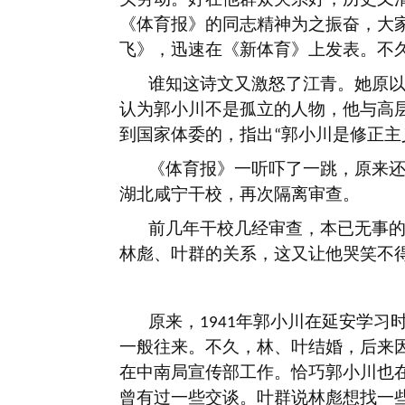
《体育报》的同志精神为之振奋，大
飞》，迅速在《新体育》上发表。不
谁知这诗文又激怒了江青。她原
认为郭小川不是孤立的人物，他与高
到国家体委的，指出
郭小川是修正主
“
《体育报》一听吓了一跳，原来
湖北咸宁干校，再次隔离审查。
前几年干校几经审查，本已无事
林彪、叶群的关系，这又让他哭笑不
原来，
年郭小川在延安学习
1941
一般往来。不久，林、叶结婚，后来
在中南局宣传部工作。恰巧郭小川也
曾有过一些交谈。叶群说林彪想找一