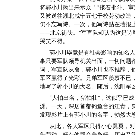
将郭小川揪出来示众！
接着批斗、审
”
又被送往湖北咸宁五七干校劳动改造
仍不忘写诗。一次，他写诗贴在墙报
北京街头。
军宣队却认为这是诗
——
”
哭笑不得。
郭小川毕竟是有社会影响的知名
事只要军队领导机关出面，一切问题
词，军宣队从命，郭小川也不推辞，
军区赢得了光彩。兄弟军区羡慕不已
地写了郭小川的大名。随后，沈阳军
人怕出名，猪怕壮
，这似乎已成
“
”
渊。一天，深居首都钓鱼台的江青，
发现影片上有郭小川的名字，勃然大
从此，各大军区只得小心翼翼，
头劳动。好在他群众关系好，历史又