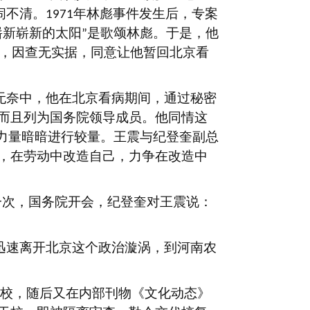
闹不清。
年林彪事件发生后，专案
1971
崭新崭新的太阳
是歌颂林彪。于是，他
”
，因查无实据，同意让他暂回北京看
无奈中，他在北京看病期间，通过秘密
而且列为国务院领导成员。他同情这
力量暗暗进行较量。王震与纪登奎副总
，在劳动中改造自己，力争在改造中
一次，国务院开会，纪登奎对王震说：
迅速离开北京这个政治漩涡，到河南农
校，随后又在内部刊物《文化动态》