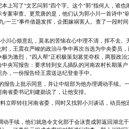
记本上写了
文艺问郭
四个字。这个
郭
指何人，谁也
“
”
“
”
示专案审查。更荒唐的是，他们认为郭小川一首诗中
“
九
一三
事件借题发挥，企图嫁祸害人。查了一段时间
·
”
郭小川心烦意乱，莫名的苦恼在心中理不清，挥不去。
此时，王震在严峻的政治斗争中再次当选为中央委员，
争极为激烈，
四人帮
正积极策划篡党夺权，两股政治
“
”
给中央写报告：要求转到女儿插队的河南农村长期落户
照办，一份报告经王震送达纪登奎手中。
的报告上批示同意，并让中组部为他办理调动手续。
河南省委书记刘建勋说了，让他安排。
材料立即转往河南省委，同时又找郭小川谈话，动员他
调动手续，他们就急令文化部于会泳责成郭返回湖北干