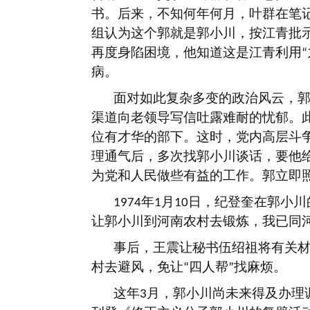
书。后来，不知何年何月，叶群在笔
组认为这个郭就是郭小川，按江青批
再度身陷困境，他知道这是江青利用
“
病。
面对如此复杂多变的政治风云，
渠道向老领导写信吐露难耐的忧郁。
位有才华的部下。这时，党内高层斗
理通气后，多次找郭小川谈话，要他
为党和人民做些有益的工作。郭立即
年
月
日，纪登奎在郭小川
1974
1
10
让郭小川到河南农村去锻炼，我已同
事后，王震让秘书伍绍祖将有关
村去避风，免让
四人帮
找麻烦。
“
”
这年
月，郭小川尚未来得及办理
3