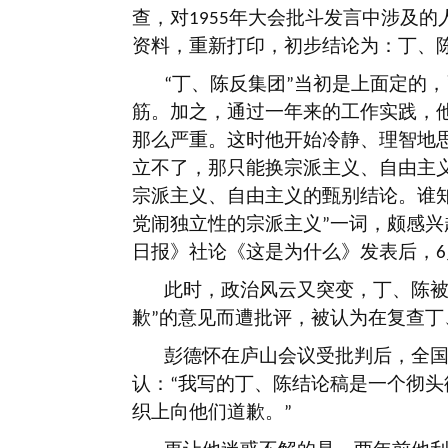
查，对
年大会批斗发言中涉及的
1955
资料，重新打印，初步结论为：丁、
丁、陈反集团
当初是上面定的，
“
”
筋。加之，通过一年来的工作实践，
那么严重。这时他开始冷静、理智地
立不了，那只能换宗派主义、自由主
宗派主义、自由主义的甄别结论。谁
党闹独立性的宗派主义
一词，颇感兴
”
日报》社论《这是为什么》发表后，
6
此时，政治风云又突变，丁、陈
歉
的意见而遭批评，被认为在复查丁
”
彭德怀在庐山会议受批判后，全
认：
我写的丁、陈结论稿是一个彻头
“
织上向他们道歉。
”