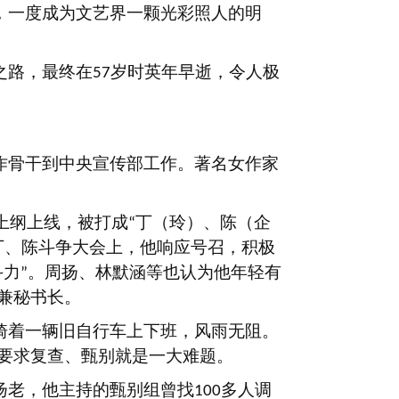
，一度成为文艺界一颗光彩照人的明
之路，最终在
岁时英年早逝，令人极
57
作骨干到中央宣传部工作。著名女作家
上纲上线，被打成
丁（玲）、陈（企
“
丁、陈斗争大会上，他响应号召，积极
斗力
。周扬、林默涵等也认为他年轻有
”
兼秘书长。
骑着一辆旧自行车上下班，风雨无阻。
要求复查、甄别就是一大难题。
扬老，他主持的甄别组曾找
多人调
100