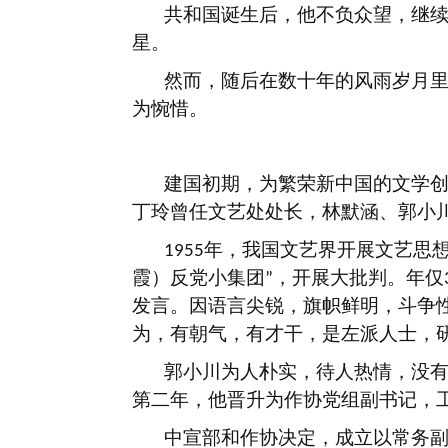
共和国诞生后，他不负众望，继
星。
然而，随后在数十年的风雨岁月
为惋惜。
建国初期，为繁荣新中国的文学
丁玲曾任文艺处处长，林默涵、郭小
年，我国文艺界开展文艺思
1955
霞）反党小集团
，开展大批判。年仅
”
发言。因语言尖锐，旗帜鲜明，斗争
为，有朝气，有才干，是左派人士，
郭小川为人朴实，待人热情，没
第二年，他晋升为作协党组副书记，
中宣部和作协决定，成立以常务