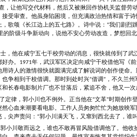
查，让他写交代材料，然后又被揪回作协机关监督劳
，接受审查。他虽身陷困境，但充满政治热情和富于诗
上，歌颂《长江边上的五七路》。诗中说：
我们剧烈
“
里的阶级斗争新动向，说他不安心劳动改造，梦想回北
人士，他在咸宁五七干校劳动的消息，很快就传到了武
都好办。
年，武汉军区决定向咸宁干校借他写《前
1971
他用诗人的激情很快就圆满完成了解说词的创作使命。
，也争相到干校借调。那时到处时兴
借调
，不久兰州
“
”
区和长春电影制片厂也不甘落后，紧追不舍，他又一次
了定律，郭小川也不例外。正当他在
文革
时期创作
“
”
突然心血来潮要看电影。工作人员匆匆忙忙为她放映军
怒，尖声责问：
郭小川满天飞，又窜到西北去了，谁
“
对郭小川敬而远之，谁也不敢再冒风险借调他了。他收
清白，查来查去无任何问题，最终宣布恢复其党组织生