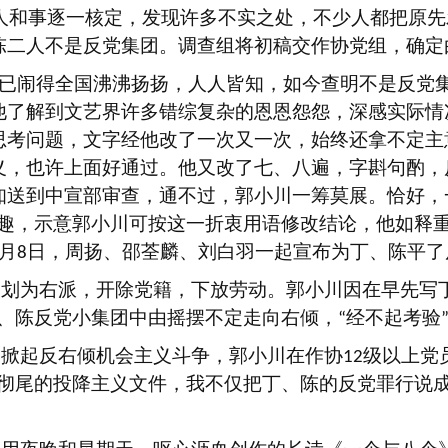
人和事逐一核定，发现许多不实之处，不少人都把原先
陈二人不是反党集团。调查组将初稿交作协党组，确定
已闹得全国沸沸扬扬，人人皆知，如今查明不是反党
他了解到文艺界许多错综复杂的恩恩怨怨，深感实际情
思考问题，文字经他改了一次又一次，始终还拿不定主
义，也许上面好通过。他又改了七、八遍，字斟句酌，
知送到中宣部审查，通不过，郭小川一筹莫展。恰好，
趣，示意郭小川可按这一折衷用语修改结论，他如释
月
日，周扬、邵荃麟、刘白羽一起宣布为丁、陈平了
8
被划为右派，开除党籍，下放劳动。郭小川因在早先写
、陈反党小集团中由摇摆不定走向右倾，
经不起考验
“
国掀起反右倾机会主义斗争，郭小川在作协
级以上党
12
彻尾的投降主义文件，我不仅把丁、陈的反党罪行说