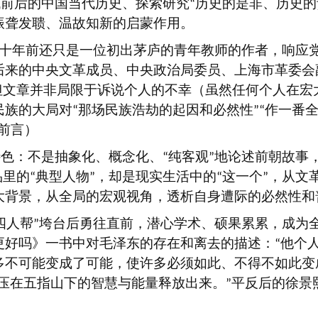
代前后的中国当代历史、探索研究
历史的是非、历史的
“
振聋发聩、温故知新的启蒙作用。
十年前还只是一位初出茅庐的青年教师的作者，响应
后来的中央文革成员、中央政治局委员、上海市革委会
但文章并非局限于诉说个人的不幸（虽然任何个人在宏
民族的大局对
那场民族浩劫的起因和必然性
作一番
“
”“
前言）
特色：不是抽象化、概念化、
纯客观
地论述前朝故事
“
”
品里的
典型人物
，却是现实生活中的
这一个
，从文
“
”
“
”
大背景，从全局的宏观视角，透析自身遭际的必然性和
四人帮
垮台后勇往直前，潜心学术、硕果累累，成为
”
更好吗》一书中对毛泽东的存在和离去的描述：
他个
“
多不可能变成了可能，使许多必须如此、不得不如此变
压在五指山下的智慧与能量释放出来。
平反后的徐景
”