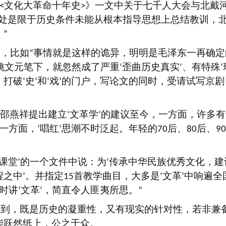
文化大革命十年史
》一文中关于七千人大会与北戴
<
>
处是限于历史条件未能从根本指导思想上总结教训，
。
”
出，比如
事情就是这样的诡异，明明是毛泽东一再确定
“
姚文元笔下，就忽然成了严重
歪曲历史真实
、有特殊
‘
’
‘
，打破
史
和
戏
的门户，写论文的同时，受请试写京剧
‘
’
‘
’
邵燕祥提出建立
文革学
的建议至今，一方面，许多有
‘
’
一方面，
唱红
思潮不时泛起。年轻的
后、
后、
‘
’
70
80
90
课堂
的一个文件中说：为
传承中华民族优秀文化，建
’
‘
程之中
。并指定
首教学曲目，大多是
文革
中响遍全
’
15
‘
’
时讲
文革
，简直令人匪夷所思。
‘
’
”
知到，既是历史的凝重性，又有现实的针对性，若非兼
能跃然纸上，公之于众。