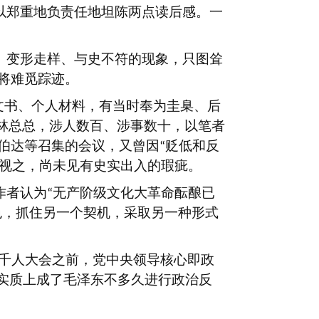
以郑重地负责任地坦陈两点读后感。一
、变形走样、与史不符的现象，只图耸
将难觅踪迹。
文书、个人材料，有当时奉为圭臬、后
林总总，涉人数百、涉事数十，以笔者
伯达等召集的会议，又曾因
贬低和反
“
视之，尚未见有史实出入的瑕疵。
作者认为
无产阶级文化大革命酝酿已
“
色，抓住另一个契机，采取另一种形式
千人大会之前，党中央领导核心即政
实质上成了毛泽东不多久进行政治反