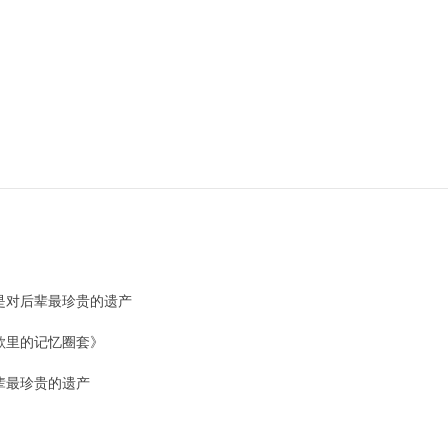
是对后辈最珍贵的遗产
歌里的记忆圈套》
辈最珍贵的遗产