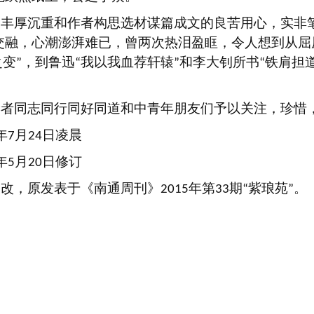
的丰厚沉重和作者构思选材谋篇成文的良苦用心，实非
交融，心潮澎湃难已，曾两次热泪盈眶，令人想到从屈
之变
，到鲁迅
我以我血荐轩辕
和李大钊所书
铁肩担
”
“
”
“
读者同志同行同好同道和中青年朋友们予以关注，珍惜
年
月
日凌晨
7
24
年
月
日修订
5
20
修改，原发表于《南通周刊》
年第
期
紫琅苑
。
2015
33
“
”