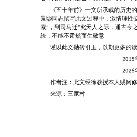
《五十年前》一文所承载的历史
景熙同志撰写此文过程中，激情理性
索
，到司马迁
究天人之际，通古今
”
“
统，不能不肃然而生敬意。
谨以此文抛砖引玉，以期更多的
2015
2026
作者注：此文经徐教授本人赐阅
来源：三家村