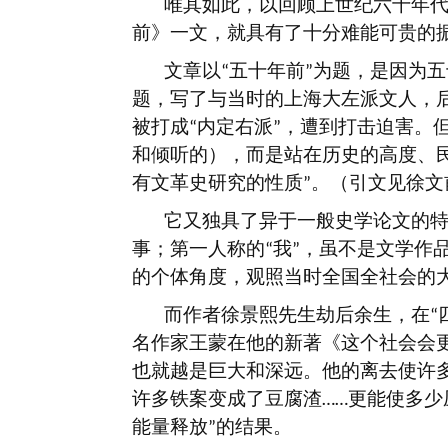
唯其如此，以回顾上世纪六十年
前》一文，就具有了十分难能可贵的
文章以
五十年前
为题，是因为五
“
”
题，写了与当时的上海大左派文人，
被打成
内定右派
，遭到打击迫害。
“
”
和倾听的），而是站在历史的高度、
有文革史研究的性质
。（引文见徐文
”
它又独具了异于一般史学论文的
事；第一人称的
我
，虽不是文学作
“
”
的个体角度，观照当时全国全社会的
而作者徐景熙先生劫后余生，在
“
名作家王蒙在他的新著《这个社会会
也就越是巨大和深远。他的离去使许
许多铁案变成了豆腐渣
更能使多少
……
能量释放
的结果。
”