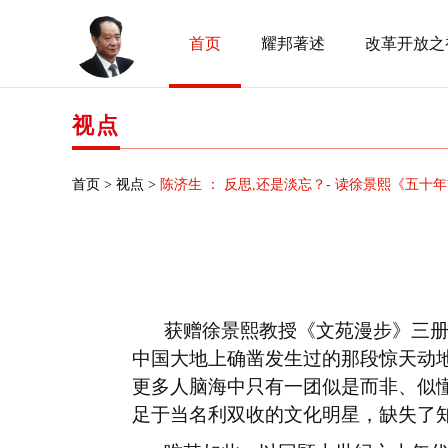
首页
耀邦著述
改革开放之
视点
首页 >
视点 >
陈济生 ： 反思,还是淡忘？- 读徐景熙《五十
获赠徐景熙教授《文苑漫步》三
中国大地上确凿发生过的那段惊天动
更多人脑海中只有一团似是而非、似
足于当名利双收的文化明星，缺失了