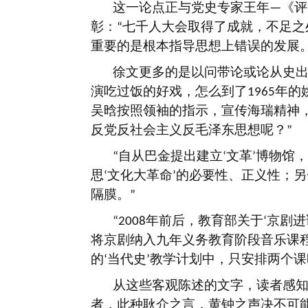
这一论点正与党史专家王年
《评
—
彰：
七千人大会取得了成就，不足之
“
重要的是根本指导思想上错误的发展
徐文更多的是以问带论或论从史
演吃过饭的好戏，怎么到了
年的
1965
吴晗按照领袖的指示，宣传海瑞精神
反党反社会主义反毛泽东思想呢？
”
自从巴金提出建立
文革
博物馆，
“
‘
’
思
文化大革命
的必要性、正义性；另
‘
’
隔膜。
”
年前后，教育部关于
京剧进
“2008
‘
将京剧纳入九年义务教育阶段音乐课
的
当代史
教学计划中，只安排两个课
‘
’
从这些客观陈述的文字，读者感
者，此种耿介之言，黄钟之声决不可