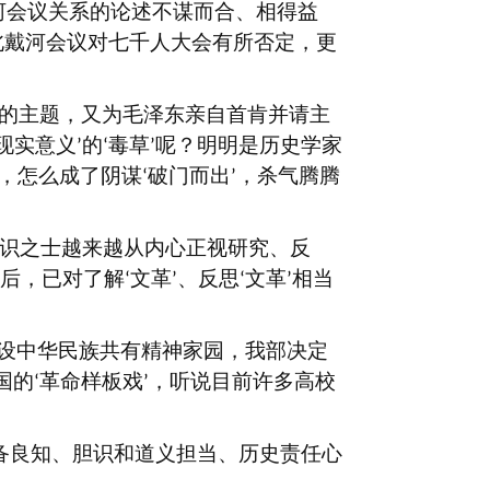
河会议关系的论述不谋而合、相得益
北戴河会议对七千人大会有所否定，更
的主题，又为毛泽东亲自首肯并请主
现实意义
的
毒草
呢？明明是历史学家
’
‘
’
，怎么成了阴谋
破门而出
，杀气腾腾
‘
’
识之士越来越从内心正视研究、反
后，已对了解
文革
、反思
文革
相当
‘
’
‘
’
设中华民族共有精神家园，我部决定
国的
革命样板戏
，听说目前许多高校
‘
’
备良知、胆识和道义担当、历史责任心