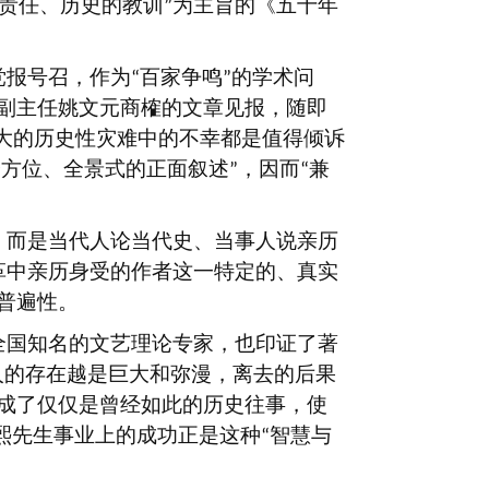
责任、历史的教训
为主旨的《五十年
”
党报号召，作为
百家争鸣
的学术问
“
”
副主任姚文元商榷的文章见报，随即
大的历史性灾难中的不幸都是值得倾诉
全方位、全景式的正面叙述
，因而
兼
”
“
，而是当代人论当代史、当事人说亲历
革中亲历身受的作者这一特定的、真实
普遍性。
全国知名的文艺理论专家，也印证了著
人的存在越是巨大和弥漫，离去的后果
成了仅仅是曾经如此的历史往事，使
熙先生事业上的成功正是这种
智慧与
“