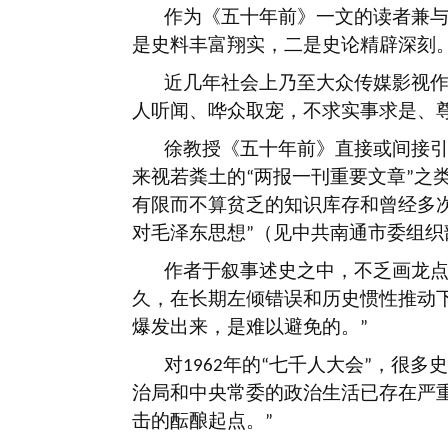
作为《五十年前》一文的读者兼
是史料丰富翔实，二是史论精辟深刻
近几年社会上乃至大众传媒影视
人听闻、哗众取宠，不求实事求是、
徐教授《五十年前》直接或间接
来视若粪土的
两报一刊重要文章
之
“
”
有限而不算贫乏的知识库存和曾经多
对毛泽东思想
（见中共南通市委组织
”
作者于叙事述史之中，不乏画龙
久，在长期左倾错误和历史惯性推动
爆发出来，是难以避免的。
”
对
年的
七千人大会
，很多史
1962
“
”
治局和中央常委的政治生活已存在严
击的酝酿起点。
”