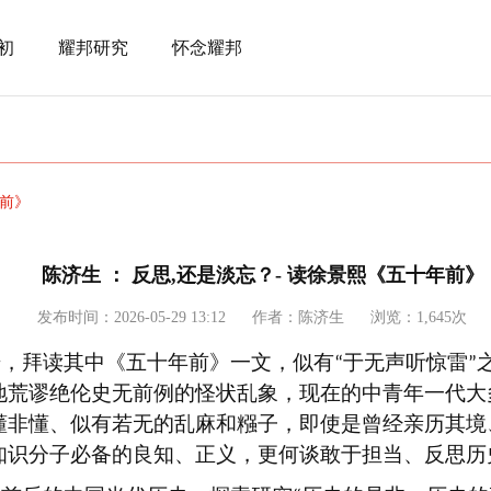
初
耀邦研究
怀念耀邦
年前》
陈济生 ： 反思,还是淡忘？- 读徐景熙《五十年前》
发布时间：2026-05-29 13:12
作者：陈济生
浏览：1,645次
册，拜读其中《五十年前》一文，似有
于无声听惊雷
“
”
地荒谬绝伦史无前例的怪状乱象，现在的中青年一代大
懂非懂、似有若无的乱麻和糨子，即使是曾经亲历其境
知识分子必备的良知、正义，更何谈敢于担当、反思历