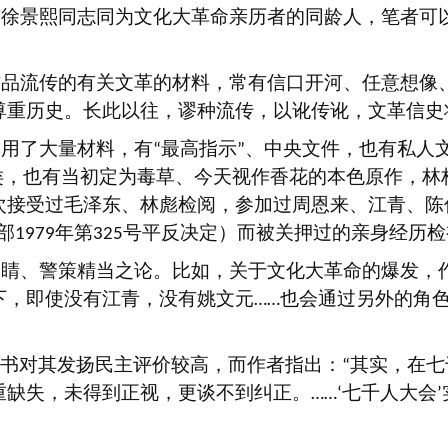
与徐景熙同志同为文化大革命亲历者的同龄人，笔者可
。
作品流传的有关文革的材料，常有信口开河、任意想像
尊重历史。长此以往，谬种流传，以讹传讹，文革信史
引用了大量材料，有
最高指示
、中央文件，也有私人
“
”
类，也有当初定为毒草、今天视作香花的本色原作，林
次接受过毛泽东、林彪检阅，参加过周恩来、江青、陈
部
年第
号平反决定）而被关押过的亲身经历检
1979
325
点睛、警策精当之论。比如，关于文化大革命的爆发，
下，即使没有江青，没有姚文元
也会通过另外的角
……
书对其发扬民主评价较高，而作者指出：
其实，在七
“
重缺失，未得到正视，更谈不到纠正。
七千人大会
……‘
’