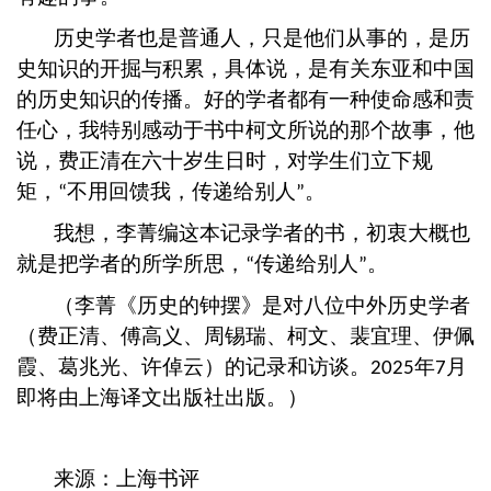
历史学者也是普通人，只是他们从事的，是历
史知识的开掘与积累，具体说，是有关东亚和中国
的历史知识的传播。好的学者都有一种使命感和责
任心，我特别感动于书中柯文所说的那个故事，他
说，费正清在六十岁生日时，对学生们立下规
矩，
不用回馈我，传递给别人
。
“
”
我想，李菁编这本记录学者的书，初衷大概也
就是把学者的所学所思，
传递给别人
。
“
”
（
李菁《历史的钟摆》是对八位中外历史学者
（费正清、傅高义、周锡瑞、柯文、裴宜理、伊佩
霞、葛兆光、许倬云）的记录和访谈。
年
月
2025
7
即将由上海译文出版社出版。
）
来源：上海书评