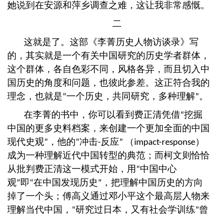
她说到在安源和萍乡调查之难，这让我非常感慨。
二
这就是了。这部《李菁历史人物访谈录》写
的，其实就是一个有关中国研究的历史学者群体，
这个群体，各自色彩不同，风格各异，而且切入中
国历史的角度和问题，也彼此参差。这正符合我的
理念，也就是
一个历史，共同研究，多种理解
。
“
”
在李菁的书中，你可以看到费正清凭借
挖掘
“
中国的更多史料档案，来创建一个更加全面的中国
现代史观
，他的
冲击
反应
（
）
”
“
-
”
impact-response
成为一种理解近代中国转型的典范；而柯文则恰恰
从批判费正清这一模式开始，用
中国中心
“
观
即
在中国发现历史
，把理解中国历史的方向
”
“
”
掉了一个头；傅高义通过邓小平这个最高层人物来
理解当代中国，
研究过日本，又有社会学训练
曾
“
”