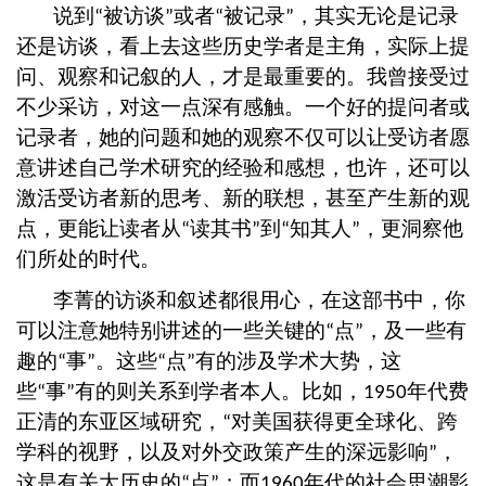
说到
被访谈
或者
被记录
，其实无论是记录
“
”
“
”
还是访谈，看上去这些历史学者是主角，实际上提
问、观察和记叙的人，才是最重要的。我曾接受过
不少采访，对这一点深有感触。一个好的提问者或
记录者，她的问题和她的观察不仅可以让受访者愿
意讲述自己学术研究的经验和感想，也许，还可以
激活受访者新的思考、新的联想，甚至产生新的观
点，更能让读者从
读其书
到
知其人
，更洞察他
“
”
“
”
们所处的时代。
李菁的访谈和叙述都很用心，在这部书中，你
可以注意她特别讲述的一些关键的
点
，及一些有
“
”
趣的
事
。这些
点
有的涉及学术大势，这
“
”
“
”
些
事
有的则关系到学者本人。比如，
年代费
“
”
1950
正清的东亚区域研究，
对美国获得更全球化、跨
“
学科的视野，以及对外交政策产生的深远影响
，
”
这是有关大历史的
点
；而
年代的社会思潮影
“
”
1960