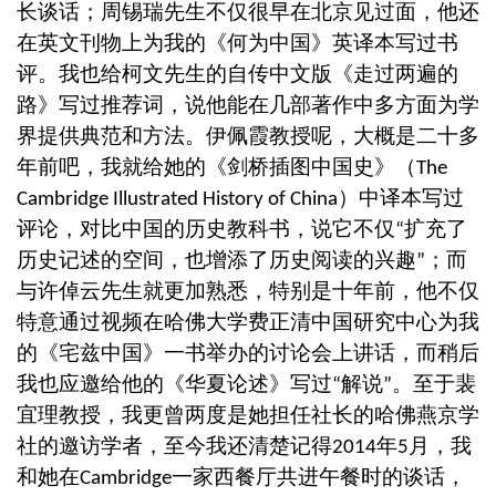
长谈话；周锡瑞先生不仅很早在北京见过面，他还
在英文刊物上为我的《何为中国》英译本写过书
评。我也给柯文先生的自传中文版《走过两遍的
路》写过推荐词，说他能在几部著作中多方面为学
界提供典范和方法。伊佩霞教授呢，大概是二十多
年前吧，我就给她的《剑桥插图中国史》（
The
）中译本写过
Cambridge Illustrated History of China
评论，对比中国的历史教科书，说它不仅
扩充了
“
历史记述的空间，也增添了历史阅读的兴趣
；而
”
与许倬云先生就更加熟悉，特别是十年前，他不仅
特意通过视频在哈佛大学费正清中国研究中心为我
的《宅兹中国》一书举办的讨论会上讲话，而稍后
我也应邀给他的《华夏论述》写过
解说
。至于裴
“
”
宜理教授，我更曾两度是她担任社长的哈佛燕京学
社的邀访学者，至今我还清楚记得
年
月，我
2014
5
和她在
一家西餐厅共进午餐时的谈话，
Cambridge