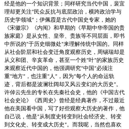
经是他的一个知识背景；同样研究当代中国，裴宜
理却更关注
民众反抗与底层政治，横跨政治学与
“
历史学领域
；伊佩霞是古代中国史专家，她的
”
《宋徽宗》《内闱》和早期的《早期中华帝国的贵
族家庭》是从女性、皇帝、贵族等不同层面，即书
中所说的
于历史细微处
来理解传统中国的。同样
“
”
从社会阶层和社会变迁角度观察历史，周锡瑞却是
从义和团、辛亥革命，甚至一个姓
叶
的家族历史
“
”
来观察近代中国的，他强调研究
中国
必须注
“
”
重
地方
，也注重
人
，因为
每个人的命运轨
“
”
“
”
“
迹，背后都是波澜壮阔却又风云变幻的大历史
。
”
许倬云先生的专长在先秦社会史，他的《中国古代
社会史论》《西周史》曾经是经典著作，不过最近
他在美国看中国，写了好些观察大历史的著作，他
自己说，他是
从制度史转变到社会经济史、转变
“
到文化史、转变成大历史
。而我呢，当然也喜欢
”