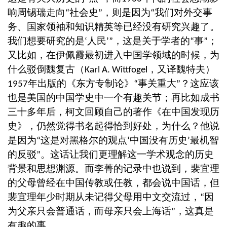
响周锡瑞走向
社会史
，则是因为
我们对外交事
“
”
“
务、国家领袖和知识精英等已经没有研究兴趣了。
我们想要研究的是
人民
，这是关于学者的
事
；
‘
’”
“
”
又比如，在伊佩霞最初进入中国学领域的时候，为
什么驳倒魏复古（
，又译魏特夫）
Karl A. Wittfogel
年出版的《东方专制论》
事关重大
？这应该
1957
“
”
也是美国的中国学史中一个有趣关节；再比如成书
三十多年后，柯文回顾自己的著作《在中国发现历
史》，仍然觉得书名起得恰到好处，为什么？他说
是因为
这是对黑格尔的观点
中国没有历史
最机智
“
‘
’
的反驳
。这话让我们更理解这一学术观念的历史
”
背景和思想渊源。而李菁的记录中也说到，裴宜理
的父母曾经在中国传教或任教，都会说中国话，但
裴宜理年少时期从未记得父母用中文交流过，
因
“
为父亲只会普通话，而母亲只会上海话
，这真是
”
有趣的事。