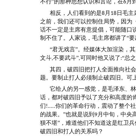
不行”的那种思想认识和言论，在
月
6
相反，人们看到的是
月
日毛主
8
18
之前，我们还可以控制住局势，因为《
话不一定是主席有意提倡，可能随口
制不住了。人家说，毛主席都讲了“要
“君无戏言”。经媒体大加渲染，
文斗
不要武斗”
可同时他又说了
“总
,
,
:
其四，破四旧把打人全面推向社
题。要制止打人必须制止破四旧。可
它给人的另一感觉，是毛泽东、
话，都对破四旧予以了充分和高度的
们
你们的革命行动，震动了整个社
!.....
的战果。”也就是说到
月中旬，中央
9
狈不堪”，难道他们不知道这是红卫
破四旧和打人的关系吗？