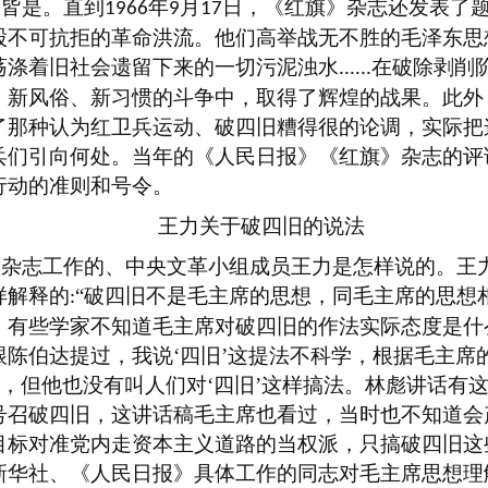
比皆是。直到
年
月
日，《红旗》杂志还发表了
1966
9
17
股不可抗拒的革命洪流。他们高举战无不胜的毛泽东思
荡涤着旧社会遗留下来的一切污泥浊水
在破除剥削
......
、新风俗、新习惯的斗争中，取得了辉煌的战果。此外
了那种认为红卫兵运动、破四旧糟得很的论调，实际把
兵们引向何处。当年的《人民日报》《红旗》杂志的评
行动的准则和号令。
王力关于破四旧的说法
》杂志工作的、中央文革小组成员王力是怎样说的。王
样解释的
“破四旧不是毛主席的思想，同毛主席的思想
:
。有些学家不知道毛主席对破四旧的作法实际态度是什
陈伯达提过，我说‘四旧’这提法不科学，根据毛主席
’，但他也没有叫人们对‘四旧’这样搞法。林彪讲话有
号召破四旧，这讲话稿毛主席也看过，当时也不知道会
目标对准党内走资本主义道路的当权派，只搞破四旧这
新华社、《人民日报》具体工作的同志对毛主席思想理