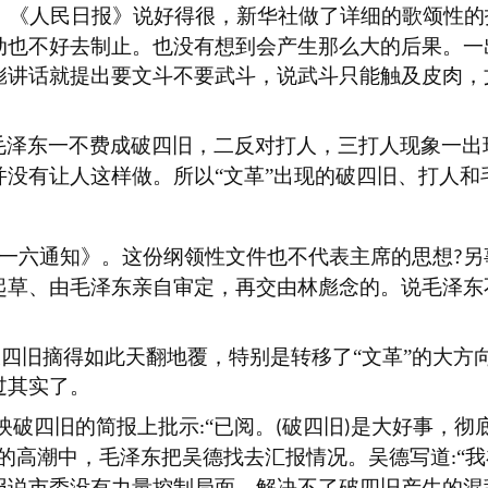
，《人民日报》说好得很，新华社做了详细的歌颂性的
动也不好去制止。也没有想到会产生那么大的后果。一
彪讲话就提出要文斗不要武斗，说武斗只能触及皮肉，
毛泽东一不费成破四旧，二反对打人，三打人现象一出
没有让人这样做。所以“文革”出现的破四旧、打人和
五一六通知》。这份纲领性文件也不代表主席的思想
另
?
起草、由毛泽东亲自审定，再交由林彪念的。说毛泽东
破四旧摘得如此天翻地覆，特别是转移了
“文革”的大
过其实了。
映破四旧的简报上批示
“已阅。
破四旧
是大好事，彻
:
(
)
旧的高潮中，毛泽东把吴德找去汇报情况。吴德写道
“
:
报说市委没有力量控制局面，解决不了破四旧产生的混