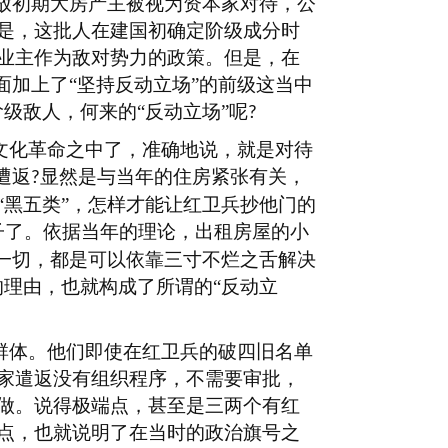
放初期大房产主被视为资本家对待，公
是，这批人在建国初确定阶级成分时
业主作为敌对势力的政策。但是，在
面加上了“坚持反动立场”的前级这当中
级敌人，何来的“反动立场”呢
?
文化革命之中了，准确地说，就是对待
遭返
显然是与当年的住房紧张有关，
?
黑五类”，怎样才能让红卫兵抄他门的
子了。依据当年的理论，出租房屋的小
一切，都是可以依靠三寸不烂之舌解决
理由，也就构成了所谓的“反动立
群体。他们即使在红卫兵的破四旧名单
家遣返没有组织程序，不需要审批，
做。说得极端点，甚至是三两个有红
点，也就说明了在当时的政治旗号之