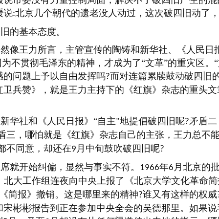
缓说
北京几个朝代的遗老没人动过，这次破四旧动了，
:
四旧的基本态度。
固然像王力所言，主管宣传的陶铸和新华社、《人民日
因为不贯彻毛泽东的精神，才成为了“文革”的重灾区。
感的问题上予以自由发挥吗
而对连篇累牍鼓动破四旧
?
红卫兵赞》，就是王力主持下的《红旗》杂志的重头文
来新华社和《人民日报》
“自主
地提倡破四旧呢
矛盾二
"
?
盾三，哪怕就是《红旗》杂志自己的主张，王力总不
法都不同意，却还在
月中旬鼓吹破四旧呢
9
?
主席就开始纠偏，显然与事实不符。
年
月北京的
1966
6
，北大工作组连夜向中央上报了《北京大学文化革命简
《简报》撤销。这是哪里来的精神
谁又有这样的权威
?
和宋彬彬报告到正在参加中央全会的吴德那里。如果说