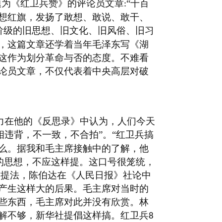
题为《红卫兵赞》的评论员文章
“千百
:
想红旗，发扬了敢想、敢说、敢干、
阶级的旧思想、旧文化、旧风俗、旧习
，这篇文章还学着当年毛泽东写《湖
这作为划分革命与否的态度。不难看
论员文章，不仅代表着中央高层对破
力在他的《反思录》中认为，人们今天
相违背，不一致，不合拍”。“红卫兵搞
么。据我和毛主席接触中的了解，他
的思想，不应这样提。这口号很笼统，
这提法，陈伯达在《人民日报》社论中
产生这样大的后果。毛主席对当时的
些东西，毛主席对此并没有欣赏。林
解不够，新华社提倡这样搞。红卫兵
8