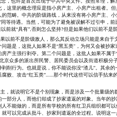
的概念，也许是首次出现于中共中央文件。按照常理，解
此，这里的概念理应是指小房产主、小房产出租者。但
人的范畴。中共的阶级路线，从来没有将小房产主、小
”同等待遇。当然，可能为了避免被误解不过引申，前
以前就“具有”
否则怎么坚持
但是如果他们以前不是阶
,
?
如果以前不是阶级敌人，那么其反动立场只能是来自于
个问题是，这批人如果不是
“黑五类
，为何又会被抄家
"
的房产主强行剥夺。第二个问题是，这批人如果不属于“
北京众多的派出所民警、居民委员会以及街道积极分
种剥削行为。也就是说，你不能说你没“渣儿”。其余的
腐败、攻击“红五类”
那个时代这些可以信手拈来的
......
产主，就说明它不是个别现象，而是涉及一个批量级的
的一部分人，而他们却成了抄家遣返的对象。当年的抄
别人不能做的，而是所有学校的所有红卫兵组织都可以
，就可以完成从批斗、抄家到遣返的全过程。说明这一