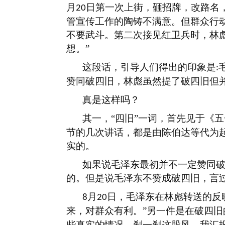
月
日第一次上街，砸招牌，改路名
20
管宣传工作的陶铸不满意。但群众行
不要武斗。第二次接见红卫兵时，林
想。”
这段话，引导人们得出的印象是
:
赞同破四旧，林彪虽然提了破四旧但并
真是这样吗？
其一，
“四旧”一词，首先见于《
节的几次讲话，都是由陈伯达等代为
实的。
如果说毛泽东最初并不一定赞同
的。但是说毛泽东不赞成破四旧，言
月
日，毛泽东在林彪转送的反
8
20
来，对群众有利。”另一件是在破四
些真实的情况，刹一刹这股风。我汇