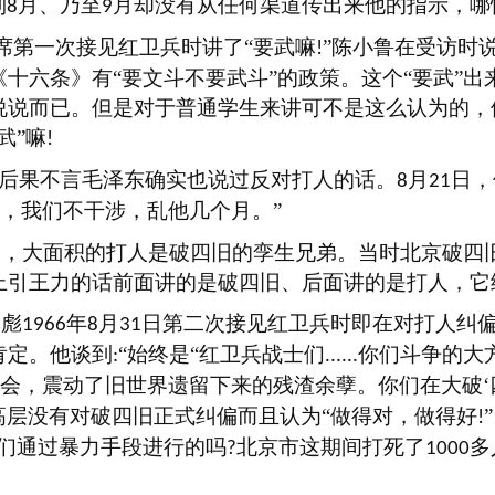
到
月、乃至
月却没有从任何渠道传出来他的指示，哪
8
9
席第一次接见红卫兵时讲了“要武嘛
”陈小鲁在受访时
!
十六条》有“要文斗不要武斗”的政策。这个“要武”
说说而已。但是对于普通学生来讲可不是这么认为的，
武”嘛
!
其后果不言毛泽东确实也说过反对打人的话。
月
日，
8
21
之，我们不干涉，乱他几个月。”
会，大面积的打人是破四旧的孪生兄弟。当时北京破四
上引王力的话前面讲的是破四旧、后面讲的是打人，它
林彪
年
月
日第二次接见红卫兵时即在对打人纠
1966
8
31
肯定。他谈到
“始终是“红卫兵战士们
你们斗争的大
:
......
会，震动了旧世界遗留下来的残渣余孽。你们在大破‘四
高层没有对破四旧正式纠偏而且认为“做得对，做得好
!
兵们通过暴力手段进行的吗
北京市这期间打死了
多
?
1000