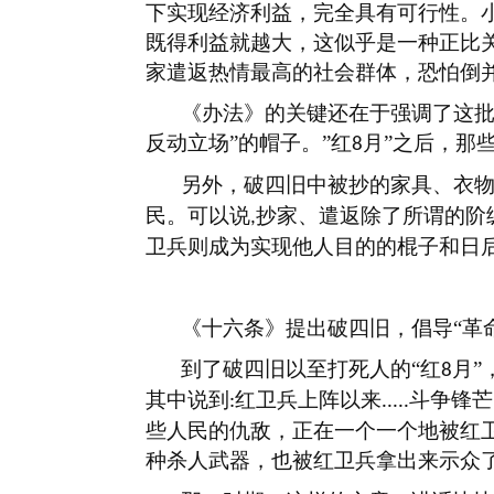
下实现经济利益，完全具有可行性。
既得利益就越大，这似乎是一种正比
家遣返热情最高的社会群体，恐怕倒
《办法》的关键还在于强调了这
反动立场”的帽子。”红
月”之后，那
8
另外，破四旧中被抄的家具、衣
民。可以说
抄家、遣返除了所谓的阶
,
卫兵则成为实现他人目的的棍子和日
《十六条》提出破四旧，倡导
“革
到了破四旧以至打死人的
“红
月”
8
其中说到
红卫兵上阵以来
斗争锋芒
:
.....
些人民的仇敌，正在一个一个地被红
种杀人武器，也被红卫兵拿出来示众