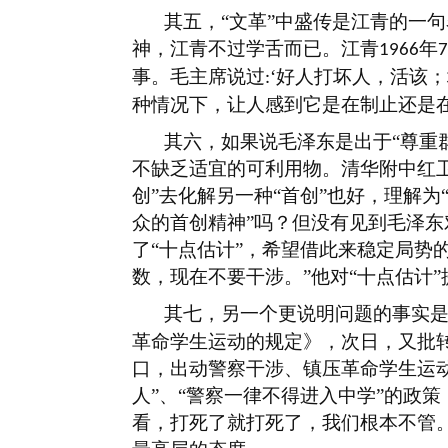
其五，
“文革”中盛传是江青的一
神，江青不过学舌而已。江青
年
1966
7
事。毛主席说过
‘好人打坏人，活该
:
种情况下，让人感到它是在制止还是
其六，如果说毛泽东是出于
“尊重
不缺乏适宜的可利用物。清华附中红卫
创”去化解另一种“首创”也好，理解
众的首创精神”吗？但没有见到毛泽
了“十点估计”，希望借此来稳定局势
数，现在不要干涉。”他对“十点估计
其七，另一个更说明问题的事实
革命学生运动的规定》，次日，又批
口，出动警察干涉、镇压革命学生运
人”、“警察一律不得进入中学”的政
看，打死了就打死了，我们根本不管。