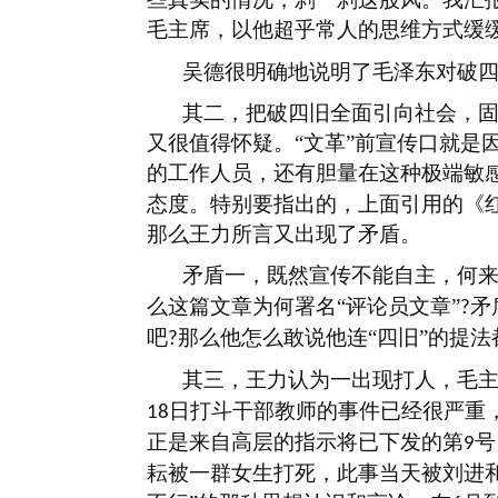
毛主席，以他超乎常人的思维方式缓
吴德很明确地说明了毛泽东对破
其二，把破四旧全面引向社会，
又很值得怀疑。
“文革”前宣传口就是
的工作人员，还有胆量在这种极端敏
态度。特别要指出的，上面引用的《
那么王力所言又出现了矛盾。
矛盾一，既然宣传不能自主，何
么这篇文章为何署名“评论员文章”
矛
?
吧
那么他怎么敢说他连“四旧”的提
?
其三，王力认为一出现打人，毛
日打斗干部教师的事件已经很严重
18
正是来自高层的指示将已下发的第
号
9
耘被一群女生打死，此事当天被刘进