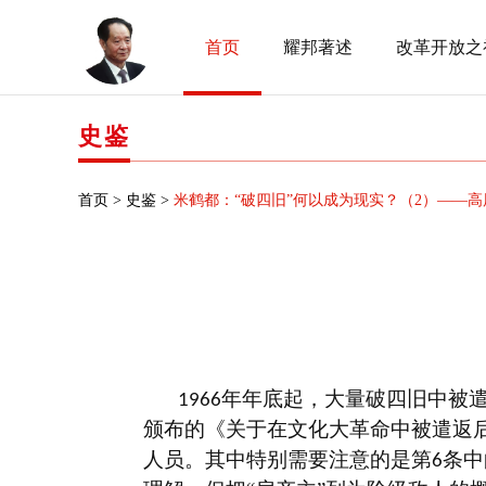
首页
耀邦著述
改革开放之
史鉴
首页 >
史鉴 >
米鹤都：“破四旧”何以成为现实？（2）——
年年底起，大量破四旧中被
1966
颁布的《关于在文化大革命中被遣返
人员。其中特别需要注意的是第
条中
6