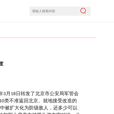
度
年
月
日转发了北京市公安局军管会
3
18
类不准返回北京、就地接受改造的
10
”中被扩大化为阶级敌人，还多少可以