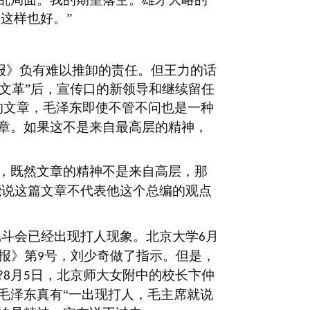
这样也好。”
报》负有难以推卸的责任。但王力的话
“文革”后，宣传口的新领导和继续留任
的文章，毛泽东即使不管不问也是一种
章。如果这不是来自最高层的精神，
，既然文章的精神不是来自高层，那
能说这篇文章不代表他这个总编的观点
批斗会已经出现打人现象。北京大学
月
6
报》第
号，刘少奇做了指示。但是，
9
月
日，北京师大女附中的校长卞仲
?8
5
毛泽东真有“一出现打人，毛主席就说