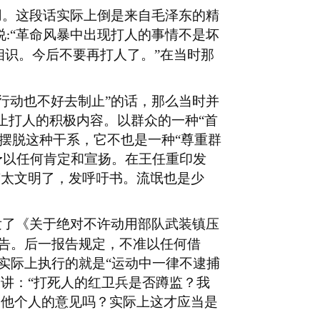
用。这段话实际上倒是来自毛泽东的精
说
“革命风暴中出现打人的事情不是坏
:
相识。今后不要再打人了。”在当时那
众行动也不好去制止”的话，那么当时并
止打人的积极内容。以群众的一种“首
以摆脱这种干系，它不也是一种“尊重群
予以任何肯定和宣扬。在王任重印发
京太文明了，发呼吁书。流氓也是少
发了《关于绝对不许动用部队武装镇压
告。后一报告规定，不准以任何借
实际上执行的就是“运动中一律不逮捕
又讲：“打死人的红卫兵是否蹲监？我
是他个人的意见吗？实际上这才应当是