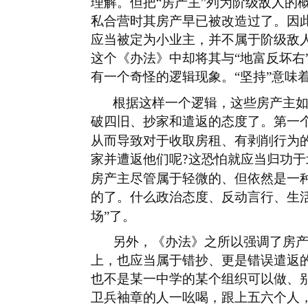
理解。但把“房产主”列为阶级敌人
私合营时其房产早已被改造过了。因
应当被定为小业主，并不属于阶级敌
这个《办法》中却将其与“地富反坏右
有一个奇怪的逻辑现象。“坚持”意味着
根据这样一个逻辑，这些房产主
破四旧、抄家和遣返的态度了。第一
从而导致对于收取房租、有剥削行为
家并遭返他们呢
这恐怕就应当归功于
?
房产主尽管属于轻微的、但依然是一
的了。什么政治态度、反动言行、生活
场”了。
另外，《办法》之所以强调了房
上，也应当属于错抄、更是错误遣返
也不是某一中学的某个组织可以做、
卫兵袖章的人一吆喝，跟上五六个人