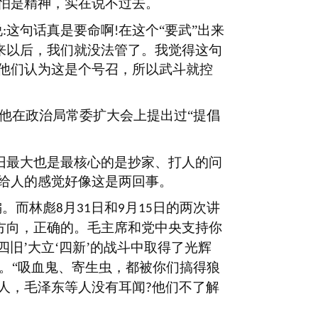
怕是精神，实在说不过去。
说
这句话真是要命啊
在这个“要武”出来
:
!
出来以后，我们就没法管了。我觉得这句
他们认为这是个号召，所以武斗就控
他在政治局常委扩大会上提出过“提倡
旧最大也是最核心的是抄家、打人的问
给人的感觉好像这是两回事。
偏。而林彪
月
日和
月
日的两次讲
8
31
9
15
方向，正确的。毛主席和党中央支持你
旧’大立‘四新’的战斗中取得了光辉
”。“吸血鬼、寄生虫，都被你们搞得狼
人，毛泽东等人没有耳闻
他们不了解
?