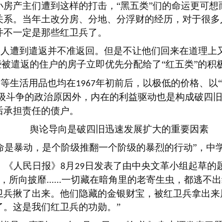
小房产主们遭到这样的打击，
“黑五类”们的命运更可
关系。当年土改分房、分地、分浮财的经历，对于很多
并不一定是那些红卫兵了。
批人遭到遣返并不准返回。但是不让他们回来在道理上
些被遣返的住户的房子立即优先分配给了“红五类”的积
物等生活用品也均在
年初前后，以极低的价格、以“
1967
级斗争的政治原因外，内在的利益驱动也是构成破四
后承担责任的债户。
舆论导向是破四旧迅速发展扩大的重要因素
命是暴动，是个阶级推翻一个阶级的暴烈的行动”，中
，《人民日报》
月
日发表了由中央文革小组起草的
8
29
，所向披靡
一切藏在暗角里的老寄生虫，都逃不出
......
卫兵揪了出来。他们隐藏的金银财宝，被红卫兵拿出来
了。这是我们红卫兵的功勋。”