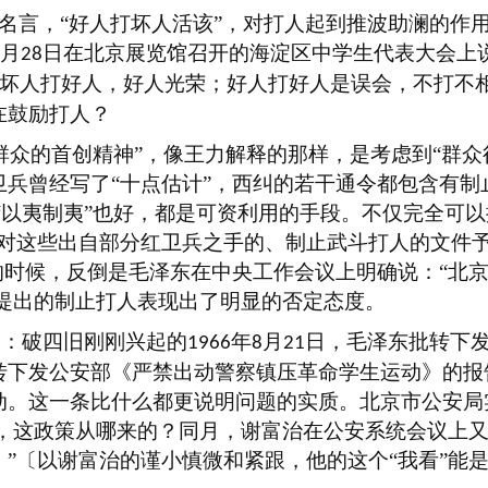
句名言，“好人打坏人活该”，对打人起到推波助澜的作
月
日在北京展览馆召开的海淀区中学生代表大会上
28
；坏人打好人，好人光荣；好人打好人是误会，不打不
在鼓励打人？
群众的首创精神”，像王力解释的那样，是考虑到“群
兵曾经写了“十点估计”，西纠的若干通令都包含有制
为“以夷制夷”也好，都是可资利用的手段。不仅完全可
东对这些出自部分红卫兵之手的、制止武斗打人的文件
的时候，反倒是毛泽东在中央工作会议上明确说：“北
”提出的制止打人表现出了明显的否定态度。
是：破四旧刚刚兴起的
年
月
日，毛泽东批转下
1966
8
21
转下发公安部《严禁出动警察镇压革命学生运动》的报
动。这一条比什么都更说明问题的实质。北京市公安局
策，这政策从哪来的？同月，谢富治在公安系统会议上
”〔以谢富治的谨小慎微和紧跟，他的这个“我看”能