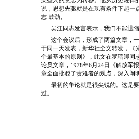
某些人的意志为转移。他从历史规律
说，思想先驱就是在现有条件下起一
志 鼓劲。
吴江同志发言表示，我们不能退
这个会议后，形成了两篇文章，
于同一天发表，新华社全文转发，《
个最基本的原则》，此文在罗瑞卿同
论员文章，
1978
年
6
月
24
日《解放军
章全面批驳了责难者的观点，深入阐
最初的争论就是很尖锐的。这是
过。
20