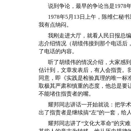
说到争论，最早的争论当是
1978
1978
年
5
月
13
日上午，陈维仁秘书
我有点纳闷。
我刚走进大厅，就看人民日报总
志介绍情况（胡绩伟接到那个电话后
了电话的内容。
听了胡绩伟的情况介绍，大家感
估计到，文章发表后，有人会指责。
同意，即《实践是检验真理的唯一标
取极其严肃和慎重的态度，他总是要
不能堵住指责者的嘴。
耀邦同志讲话一开始就说：把学
出了指责者是继续搞
“左”的一套，给
耀邦同志讲了
“文化大革命”的灾