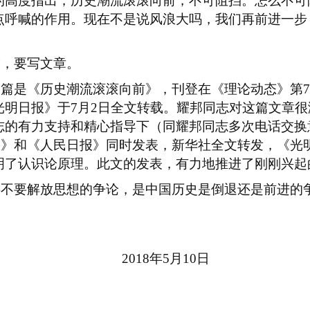
的高度指出，历史潮流滚滚向前，不可阻挡。怎么不可
点呼喊的作用。现在不是说风浪大吗，我们再前进一步
缩，要写文章。
一篇是《历史潮流滚滚向前》，刊登在《理论动态》第
7
光明日报》于
7
月
2
日全文转载。耀邦同志对这篇文章很
志的有力支持和精心指导下（同耀邦同志多次电话交换
报》和《人民日报》同时发表，新华社全文转发，《光
明了认识论原理。此文的发表，有力地推进了刚刚兴起
要不要解放思想的争论，是中国历史是倒退还是前进的
18
年
5
月
10
日