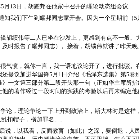
年
5
月
13
日，胡耀邦在他家中召开的理论动态组会议。
通知我们下午到耀邦同志家开会。因为一个星期前（
5
编辑胡绩伟等二人已坐在沙发上，更感到有点不一般。
，及时报告了耀邦同志）。接着，胡绩伟就讲了昨天晚
到很气愤，就你一言，我一语地议论开了，进行批驳。
我还提议加进华国锋
5
月
1
日介绍《毛泽东选集》第
5
卷
准》一文第三部分第二段开头那一句（正如华主席所指
让他的著作经过一段时间的实践的考验以后再来编定他
术争论，理论争论一下上升到政治上，斯大林时是这样
人乱扣帽子，横加罪名。。
难后说，以我看，反面教育（如此）之深，要倒退，人