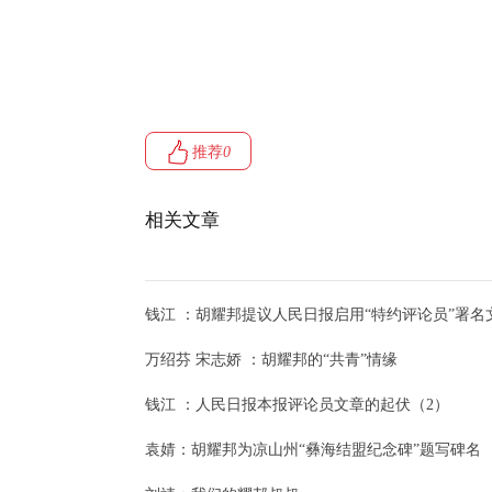
推荐
0
相关文章
钱江 ：胡耀邦提议人民日报启用“特约评论员”署名
万绍芬 宋志娇 ：胡耀邦的“共青”情缘
钱江 ：人民日报本报评论员文章的起伏（2）
袁婧：胡耀邦为凉山州“彝海结盟纪念碑”题写碑名