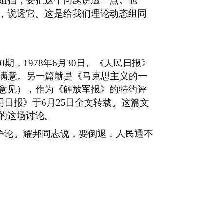
阻挡，要把这个问题说透一点。他
，说透它。这是给我们理论动态组同
0
期，
1978
年
6
月
30
日。《人民日报》
满意。另一篇就是《马克思主义的一
意见），作为《解放军报》的特约评
明日报》于
6
月
25
日全文转载。这篇文
的这场讨论。
争论。耀邦同志说，要倒退，人民通不