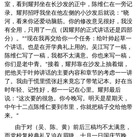
室，看到耀邦坐在长沙发的正中，陈维仁在一旁记
录。耀邦招呼我坐在他左侧的小沙发后就说：
晓
“
河，看来你还爱动脑筋。你的修改意见很好，我没
有全用，只用了一点（因耀邦的正式讲话还是四部
分）。
现在我再交给你一个任务：给叶帅起草一
”“
个讲话。也是在开学典礼上用的。吴江写了一稿，
陈维仁写了一稿，我都不太满意。你也来写一稿，
你们是老中青。
接着，耀邦靠在沙发上抽着烟，
”
把他关于叶帅讲话的主要内容和章节的考虑一一讲
了。我由于慌里慌张赶来竟忘了带笔记本。好在当
时年轻、记性好，都一一记在心里。耀邦最后
说：
这次要的很急。你今晚写。明天是星期天，
“
中午十二点陈维仁要到市里，你就把稿子交给他带
来。
”
由于对（吴、陈、黄）前后三稿均不太满意，
而党校复校典礼又迫在眉睫，十月一日国庆节晚