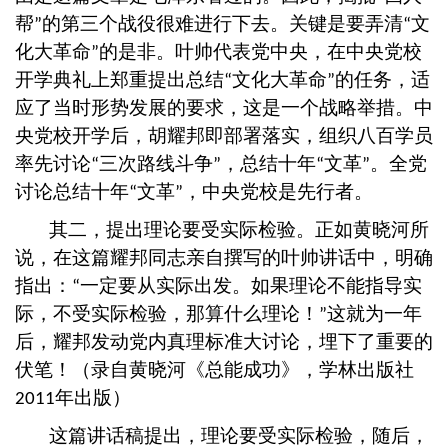
帮
的第三个战役很难进行下去。关键是要弄清
文
”
“
化大革命
的是非。叶帅代表党中央，在中央党校
”
开学典礼上郑重提出总结
文化大革命
的任务，适
“
”
应了当时形势发展的要求，这是一个战略举措。中
央党校开学后，胡耀邦即部署落实，组织八百学员
率先讨论
三次路线斗争
，总结十年
文革
。全党
“
”
“
”
讨论总结十年
文革
，中央党校是先行者。
“
”
其二，提出理论要受实际检验。正如黄晓河所
说，在这篇耀邦同志亲自撰写的叶帅讲话中，明确
指出：
一定要从实际出发。如果理论不能指导实
“
际，不受实际检验，那算什么理论！
这就为一年
”
后，耀邦发动党内真理标准大讨论，埋下了重要的
伏笔！（录自黄晓河《总能成功》，学林出版社
年出版）
2011
这篇讲话稿提出，理论要受实际检验，随后，