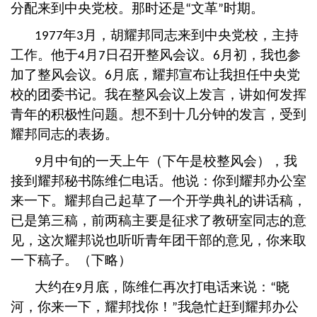
分配来到中央党校。那时还是
文革
时期。
“
”
年
月，胡耀邦同志来到中央党校，主持
1977
3
工作。他于
月
日召开整风会议。
月初，我也参
4
7
6
加了整风会议。
月底，耀邦宣布让我担任中央党
6
校的团委书记。我在整风会议上发言，讲如何发挥
青年的积极性问题。想不到十几分钟的发言，受到
耀邦同志的表扬。
月中旬的一天上午（下午是校整风会），我
9
接到耀邦秘书陈维仁电话。他说：你到耀邦办公室
来一下。耀邦自己起草了一个开学典礼的讲话稿，
已是第三稿，前两稿主要是征求了教研室同志的意
见，这次耀邦说也听听青年团干部的意见，你来取
一下稿子。（下略）
大约在
月底，陈维仁再次打电话来说：
晓
9
“
河，你来一下，耀邦找你！
我急忙赶到耀邦办公
”