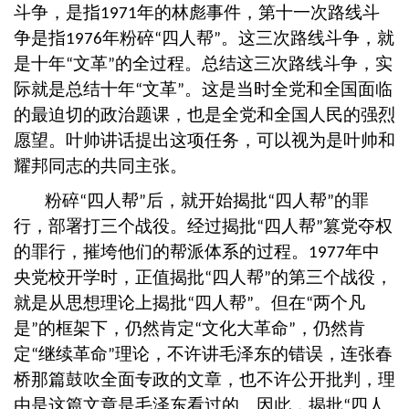
斗争，是指
年的林彪事件，第十一次路线斗
1971
争是指
年粉碎
四人帮
。这三次路线斗争，就
1976
“
”
是十年
文革
的全过程。总结这三次路线斗争，实
“
”
际就是总结十年
文革
。这是当时全党和全国面临
“
”
的最迫切的政治题课，也是全党和全国人民的强烈
愿望。叶帅讲话提出这项任务，可以视为是叶帅和
耀邦同志的共同主张。
粉碎
四人帮
后，就开始揭批
四人帮
的罪
“
”
“
”
行，部署打三个战役。经过揭批
四人帮
篡党夺权
“
”
的罪行，摧垮他们的帮派体系的过程。
年中
1977
央党校开学时，正值揭批
四人帮
的第三个战役，
“
”
就是从思想理论上揭批
四人帮
。但在
两个凡
“
”
“
是
的框架下，仍然肯定
文化大革命
，仍然肯
”
“
”
定
继续革命
理论，不许讲毛泽东的错误，连张春
“
”
桥那篇鼓吹全面专政的文章，也不许公开批判，理
由是这篇文章是毛泽东看过的。因此，揭批
四人
“