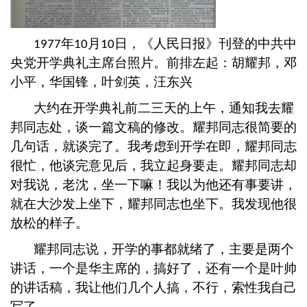
年
月
日，《人民日报》刊登的中共中
1977
10
10
央党开学典礼主席台照片。前排左起：胡耀邦，邓
小平，华国锋，叶剑英，汪东兴
大约在开学典礼前二三天的上午，通知我去耀
邦同志处，谈一篇文稿的修改。耀邦同志很简要的
几句话，就谈完了。我考虑到开学在即，耀邦同志
很忙，他谈完意见后，我立起身要走。耀邦同志却
对我说，老沈，坐一下嘛！我以为他还有事要讲，
就在大沙发上坐下，耀邦同志也坐下。我发现他很
放松的样子。
耀邦同志说，开学的事都就绪了，主要是两个
讲话，一个是华主席的，搞好了，还有一个是叶帅
的讲话稿，我让他们几个人搞，不行，索性我自己
写了。