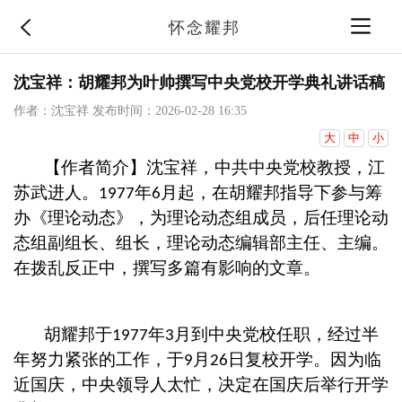
怀念耀邦
沈宝祥：胡耀邦为叶帅撰写中央党校开学典礼讲话稿
作者：沈宝祥
发布时间：2026-02-28 16:35
大
中
小
【作者简介】沈宝祥，中共中央党校教授，江
苏武进人。
年
月起，在胡耀邦指导下参与筹
1977
6
办《理论动态》，为理论动态组成员，后任理论动
态组副组长、组长，理论动态编辑部主任、主编。
在拨乱反正中，撰写多篇有影响的文章。
胡耀邦于
年
月到中央党校任职，经过半
1977
3
年努力紧张的工作，于
月
日复校开学。因为临
9
26
近国庆，中央领导人太忙，决定在国庆后举行开学