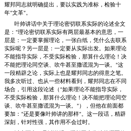
耀邦同志就明确提出，要以实践为准标，检验十
年
文革
。
“
”
叶帅讲话中关于理论密切联系实际的论述全文
是：
理论密切联系实际有两层最基本的意思，一
“
层是：一定要掌握理论，一张白纸，凭什么去联系
实际呢？另一层是：一定要从实际出发。如果理论
不能指导实际，不受实际检验，那算什么理论！决
不能把理论同空谈、吹牛甚至撒谎混为一谈。
这
”
一段精辟之论，实际上也是耀邦同志的得意之笔。
我多次听过、也从一些材料看到，耀邦同志在不同
场合，引用这段论述（
如果理论不能指导实际，
“
不受实际检验，那算什么理论！决不能把理论同空
谈、吹牛甚至撒谎混为一谈。
），但他在前面都
”
要加：
还是要像叶帅讲的那样
。这一段话，精辟
“
”
深刻，针对性强，其作用不会过时。