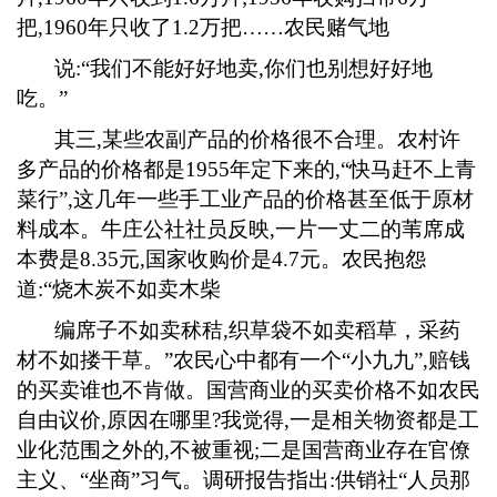
把
,1960
年只收了
1.2
万把……农民赌气地
说
:
“我们不能好好地卖
,
你们也别想好好地
吃。”
其三
,
某些农副产品的价格很不合理。农村许
多产品的价格都是
1955
年定下来的
,
“快马赶不上青
菜行”
,
这几年一些手工业产品的价格甚至低于原材
料成本。牛庄公社社员反映
,
一片一丈二的苇席成
本费是
8.35
元
,
国家收购价是
4.7
元。农民抱怨
道
:
“烧木炭不如卖木柴
编席子不如卖秫秸
,
织草袋不如卖稻草，采药
材不如搂干草。”农民心中都有一个“小九九”
,
赔钱
的买卖谁也不肯做。国营商业的买卖价格不如农民
自由议价
,
原因在哪里
?
我觉得
,
一是相关物资都是工
业化范围之外的
,
不被重视
;
二是国营商业存在官僚
主义、“坐商”习气。调研报告指出
:
供销社“人员那