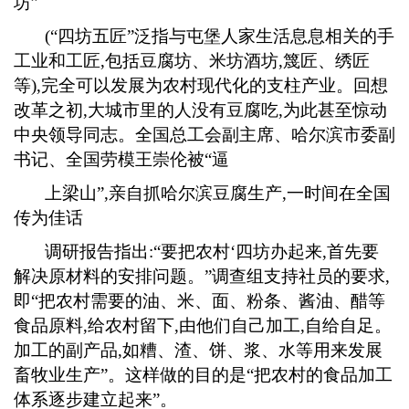
坊”
(
“四坊五匠”泛指与屯堡人家生活息息相关的手
工业和工匠
,
包括豆腐坊、米坊酒坊
,
篾匠、绣匠
等
),
完全可以发展为农村现代化的支柱产业。回想
改革之初
,
大城市里的人没有豆腐吃
,
为此甚至惊动
中央领导同志。全国总工会副主席、哈尔滨市委副
书记、全国劳模王崇伦被“逼
上梁山
”
,
亲自抓哈尔滨豆腐生产
,
一时间在全国
传为佳话
调研报告指出
:
“要把农村‘四坊办起来
,
首先要
解决原材料的安排问题。”调查组支持社员的要求
,
即“把农村需要的油、米、面、粉条、酱油、醋等
食品原料
,
给农村留下
,
由他们自己加工
,
自给自足。
加工的副产品
,
如糟、渣、饼、浆、水等用来发展
畜牧业生产”。这样做的目的是“把农村的食品加工
体系逐步建立起来”。