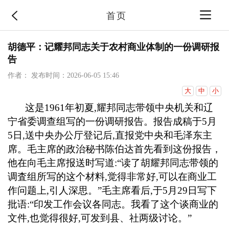
首页
胡德平：记耀邦同志关于农村商业体制的一份调研报
告
作者：
发布时间：2026-06-05 15:46
大
中
小
这是
1961
年初夏
,
耀邦同志带领中央机关和辽
宁省委调查组写的一份调研报告。报告成稿于
5
月
5
日
,
送中央办公厅登记后
,
直报党中央和毛泽东主
席。毛主席的政治秘书陈伯达首先看到这份报告，
他在向毛主席报送时写道
:
“读了胡耀邦同志带领的
调査组所写的这个材料
,
觉得非常好
,
可以在商业工
作问题上
,
引人深思。”毛主席看后
,
于
5
月
29
日写下
批语
:
“印发工作会议各同志。我看了这个谈商业的
文件
,
也觉得很好
,
可发到县、社两级讨论。”