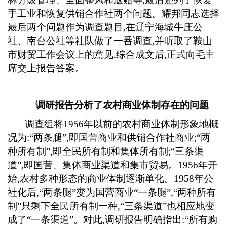
手工业和恢复供销合作社两个问题。耀邦同志选择
最后两个问题作为调查题目
,
在辽宁海城牛庄公
社、南台公社等社队做了一番调查
,
并听取了鞍山
市财贸工作会议上的意见
,
综合成文后
,
正式向毛主
席交上报告答案。
调研报告分析了农村商业体制存在的问题
调查组将
1956
年以前的农村商业体制形象地概
况为
:
“两条腿”
,
即国营商业和供销合作社商业
;
“两
种所有制”
,
即全民所有制和集体所有制
;
“三条渠
道”
,
即国营、集体商业渠道和集市贸易。
1956
年开
始
,
农村多种形态的商业体制逐渐单化。
1958
年公
社化后
,
“两条腿”变为国营商业“一条腿”
,
“两种所有
制”只剩下全民所有制一种
,
“三条渠道”也相应地变
成了“一条渠道”。对此
,
调研报告明确指出
:
“所有购