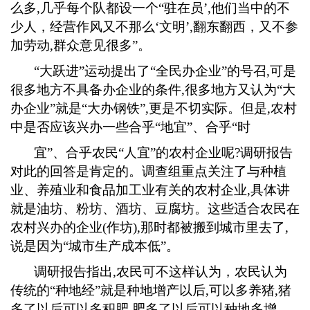
么多
,
几乎每个队都设一个“驻在员’
,
他们当中的不
少人，经营作风又不那么‘文明’
,
翻东翻西，又不参
加劳动
,
群众意见很多”。
“大跃进”运动提出了“全民办企业”的号召
,
可是
很多地方不具备办企业的条件
,
很多地方又认为“大
办企业”就是“大办钢铁”
,
更是不切实际。但是
,
农村
中是否应该兴办一些合乎“地宜”、合乎“时
宜
”、合乎农民“人宜”的农村企业呢
?
调研报告
对此的回答是肯定的。调查组重点关注了与种植
业、养殖业和食品加工业有关的农村企业
,
具体讲
就是油坊、粉坊、酒坊、豆腐坊。这些适合农民在
农村兴办的企业
(
作坊
),
那时都被搬到城市里去了
,
说是因为“城市生产成本低”。
调研报告指出
,
农民可不这样认为，农民认为
传统的“种地经”就是种地增产以后
,
可以多养猪
,
猪
多了以后可以多积肥
,
肥多了以后可以种地多增