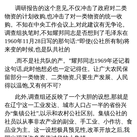
调研报告的这个意见
,
不仅冲击了政府对二类
物资的计划收购
,
也冲击了对一类物资的统一收
购。不知在中央工作会议上
,
对此建议有无争论。
调查组执笔时
,
不知耀邦同志是否想到了毛泽东在
1960
年
11
月
28
日写的那句话
:
“即使
(
公社所有制
)
将
来变的时候
,
也是队共社的
,
而不是社共队的产。”耀邦同志
1969
年还记着
这句话
,
此时他想必也一定记得住。让广大农民保
留部分一类物资、二类物资
,
只要生产发展、人民
得以温饱
,
又有何不可
?
此外
,
调查组还反映了一个大胆的设想
,
那就是
在辽宁这一工业发达、城市人口占一半的省份兴
办“集镇公社”
,
以示和农村公社区别。集镇公社的
社员以从事非农产业的副业、手工业、小作坊、食
品业为主。这一设想极具预见性
,
改革开放之后
,
我