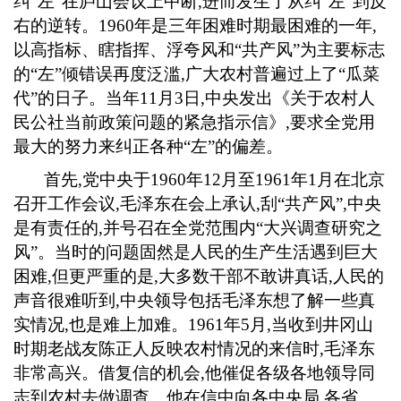
纠“左”在庐山会议上中断
,
进而发生了从纠“左”到反
右的逆转。
1960
年是三年困难时期最困难的一年
,
以高指标、瞎指挥、浮夸风和“共产风”为主要标志
的“左”倾错误再度泛滥
,
广大农村普遍过上了“瓜菜
代”的日子。当年
11
月
3
日
,
中央发出《关于农村人
民公社当前政策问题的紧急指示信》
,
要求全党用
最大的努力来纠正各种“左”的偏差。
首先
,
党中央于
1960
年
12
月至
1961
年
1
月在北京
召开工作会议
,
毛泽东在会上承认
,
刮“共产风”
,
中央
是有责任的
,
并号召在全党范围内“大兴调查研究之
风”。当时的问题固然是人民的生产生活遇到巨大
困难
,
但更严重的是
,
大多数干部不敢讲真话
,
人民的
声音很难听到
,
中央领导包括毛泽东想了解一些真
实情况
,
也是难上加难。
1961
年
5
月
,
当收到井冈山
时期老战友陈正人反映农村情况的来信时
,
毛泽东
非常高兴。借复信的机会
,
他催促各级各地领导同
志到农村去做调查。他在信中向各中央局
,
各省