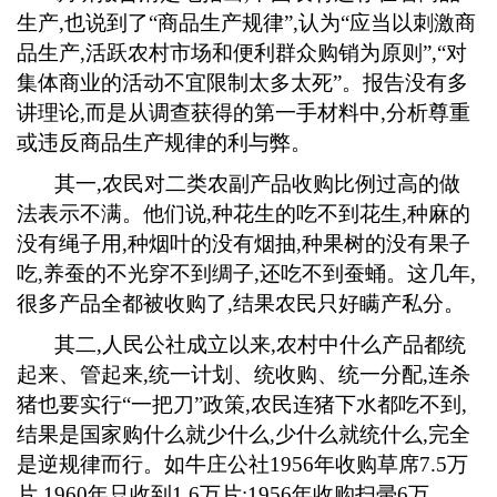
生产
,
也说到了“商品生产规律”
,
认为“应当以刺激商
品生产
,
活跃农村市场和便利群众购销为原则”
,
“对
集体商业的活动不宜限制太多太死”。报告没有多
讲理论
,
而是从调查获得的第一手材料中
,
分析尊重
或违反商品生产规律的利与弊。
其一
,
农民对二类农副产品收购比例过高的做
法表示不满。他们说
,
种花生的吃不到花生
,
种麻的
没有绳子用
,
种烟叶的没有烟抽
,
种果树的没有果子
吃
,
养蚕的不光穿不到绸子
,
还吃不到蚕蛹。这几年
,
很多产品全都被收购了
,
结果农民只好瞒产私分。
其二
,
人民公社成立以来
,
农村中什么产品都统
起来、管起来
,
统一计划、统收购、统一分配
,
连杀
猪也要实行“一把刀”政策
,
农民连猪下水都吃不到
,
结果是国家购什么就少什么
,
少什么就统什么
,
完全
是逆规律而行。如牛庄公社
1956
年收购草席
7.5
万
片
,1960
年只收到
1.6
万片
;1956
年收购扫帚
6
万