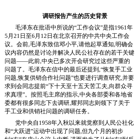
调研报告产生的历史背景
毛泽东在批语中所说的
“工作会议”是指
1961
年
5
月
21
日至
6
月
12
日在北京召开的中共中央工作会
议。会前
,
毛泽东致信邓小平
,
请他起草通知
,
明确会
议内容仍然是讨论并解决人民公社存在的若干关键
问题——此前
,
中央已多次开会研究过这些严重的
问题了。毛泽东在信中的最后还提到
,
“恢复手工业
问题
,
恢复供销合作社问题”也要进行调查研究
,
并要
求到会同志提前“下十天至十五天苦工夫
,
向群众寻
求真理”。按照毛主席的指示
,
中央各部委和各地省
委都有很多同志下去调研
,
耀邦同志则领下了关于
手工业和供销社问题的调研任务。
党中央自
1958
年入秋以来就觉察到人民公社化
和“大跃进”运动中出现了问题
,
但九个月的初步