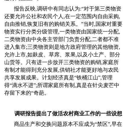
报告反映
,
调研中有同志认为
:
“对于第三类物资
还要允许公社和农民个人
,
在一定范围内自由采购
,
自由推销
,
恢复旧有的购销关系。”当时
,
国家对重要
物资实行分类分级管理
,
一类物资由国家统一分配
,
二类物资由中央各主管部门负责分配
,
二者都不准
进入集市
;
三类物资则是地方政府管理的其他物资
,
允许上市
,
如麸皮、草席、浆果
,
以及小土产、部分
山货等。只有进一步放开三类物资的购销
,
家庭所
有制才能得到充分发展
,
供销社才能更好地与农民
共享发展成果。计划经济真是“铁桶江山”
,
管理
得“滴水不进”
;
所谓家庭所有制
,
真是在针尖麦芒中
存留下来的“奇葩。
调研报告提出了做活农村商业工作的一些设想
商品生产和交换问题原本不应成为
“禁区”
,
早在