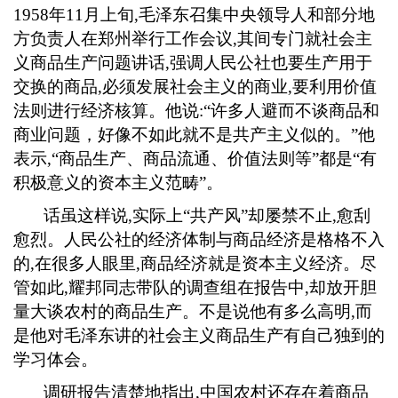
1958
年
11
月上旬
,
毛泽东召集中央领导人和部分地
方负责人在郑州举行工作会议
,
其间专门就社会主
义商品生产问题讲话
,
强调人民公社也要生产用于
交换的商品
,
必须发展社会主义的商业
,
要利用价值
法则进行经济核算。他说
:
“许多人避而不谈商品和
商业问题，好像不如此就不是共产主义似的。”他
表示
,
“商品生产、商品流通、价值法则等”都是“有
积极意义的资本主义范畴”。
话虽这样说
,
实际上“共产风”却屡禁不止
,
愈刮
愈烈。人民公社的经济体制与商品经济是格格不入
的
,
在很多人眼里
,
商品经济就是资本主义经济。尽
管如此
,
耀邦同志带队的调查组在报告中
,
却放开胆
量大谈农村的商品生产。不是说他有多么高明
,
而
是他对毛泽东讲的社会主义商品生产有自己独到的
学习体会。
调研报告清楚地指出
,
中国农村还存在着商品