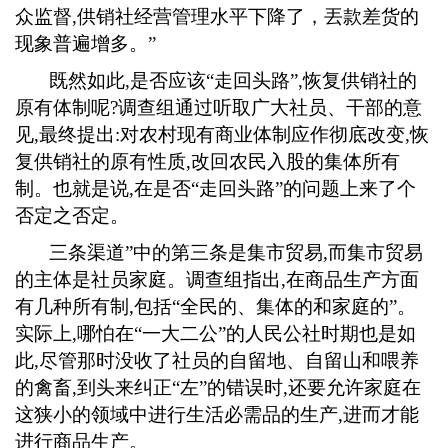
众监督
,
供销社经营管理水平下降了，丟款差货的
现象普遍增多。”
既然如此
,
是否应该“走回头路”
,
恢复供销社的
原有体制呢
?
调查组通过听取广大社员、干部的意
见
,
最终提出
:
对农村现有商业体制应作彻底改变
,
恢
复供销社的原有性质
,
改回农民入股的集体所有
制。也就是说
,
在是否“走回头路”的问题上来了个
否定之否定。
三条渠道
”中的第三条是集市贸易
,
而集市贸易
的主体是社员家庭。调查组指出
,
在商品生产方面
有几种所有制
,
包括“全民的、集体的和家庭的”。
实际上
,
哪怕在“一大二公”的人民公社时期也是如
此
,
尽管那时没收了社员的自留地、自留山和喂养
的禽畜
,
到头来纠正“左”的错误时
,
还要允许家庭在
这狭小的领域中进行生活必需品的生产
,
进而才能
进行商品生产。