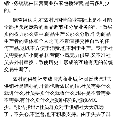
销业务统统由国营商业独家包揽经营
,
是害多利少
的。”
调查组认为
,
在农村
,
“国营商业实际上是不可能
全部担负起庞杂的商品调节和分配业务的”。“做买
卖的权力那么集中
,
商品生产又那么分散
,
作为商品
生产者的集体和个人之间
,
不能直接交换自己的任
何产品
,
这既不方便于消费
,
也不利于生产。”对于社
员需要的细小商品
,
国营商业既无力供应
,
又不准社
员去外村串换，致使历史上形成的互通有无的传统
交易中断了。
农村的供销社变成国营商业后
,
社员反映
:
“过去
供销社是咱办的
,
干部也听农民的话
,
社员需要什么
就进什么
,
社员要卖什么就收什么
,
现在是不管需要
不需要
,
有什么卖什么
,
照顾国家多
,
照顾农民
少。”报告指出
:
“社员群众对于供销社大大疏远
了，不关心
,
不监督
,
也不积极支持。由于失去了群