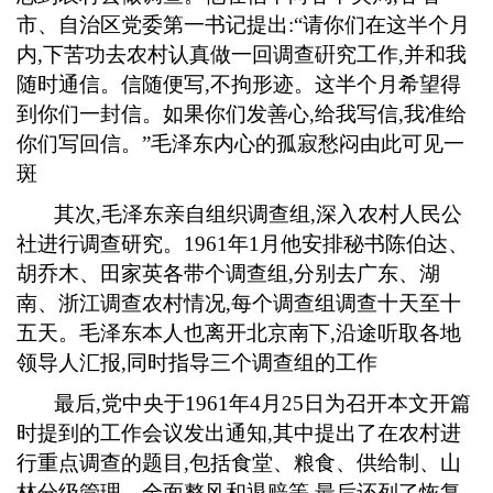
市、自治区党委第一书记提出
:
“请你们在这半个月
内
,
下苦功去农村认真做一回调查硏究工作
,
并和我
随时通信。信随便写
,
不拘形迹。这半个月希望得
到你们一封信。如果你们发善心
,
给我写信
,
我准给
你们写回信。”毛泽东内心的孤寂愁闷由此可见一
斑
其次
,
毛泽东亲自组织调查组
,
深入农村人民公
社进行调查研究。
1961
年
1
月他安排秘书陈伯达、
胡乔木、田家英各带个调查组
,
分别去广东、湖
南、浙江调查农村情况
,
每个调查组调查十天至十
五天。毛泽东本人也离开北京南下
,
沿途听取各地
领导人汇报
,
同时指导三个调查组的工作
最后
,
党中央于
1961
年
4
月
25
日为召开本文开篇
时提到的工作会议发出通知
,
其中提出了在农村进
行重点调查的题目
,
包括食堂、粮食、供给制、山
林分级管理、全面整风和退赔等
,
最后还列了恢复