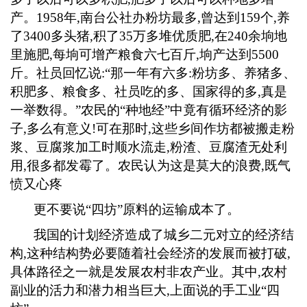
产。
1958
年
,
南台公社办粉坊最多
,
曾达到
159
个
,
养
了
3400
多头猪
,
积了
35
万多堆优质肥
,
在
240
余垧地
里施肥
,
每垧可增产粮食六七百斤
,
垧产达到
5500
斤。社员回忆说
:
“那一年有六多
:
粉坊多、养猪多、
积肥多、粮食多、社员吃的多、国家得的多
,
真是
一举数得。”农民的“种地经”中竟有循环经济的影
子
,
多么有意义
!
可在那时
,
这些乡间作坊都被搬走粉
浆、豆腐浆加工时顺水流走
,
粉渣、豆腐渣无处利
用
,
很多都发霉了。农民认为这是莫大的浪费
,
既气
愤又心疼
更不要说
“四坊”原料的运输成本了。
我国的计划经济造成了城乡二元对立的经济结
构
,
这种结构势必要随着社会经济的发展而被打破
,
具体路径之一就是发展农村非农产业。其中
,
农村
副业的活力和潜力相当巨大
,
上面说的手工业“四