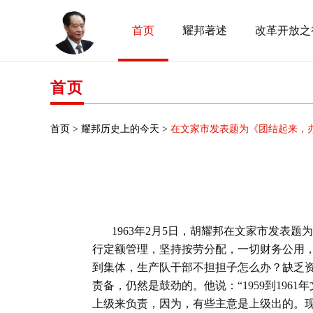
首页
耀邦著述
改革开放之
首页
首页 >
耀邦历史上的今天 >
在文家市发表题为《团结起来，
1963
年
2
月
5
日
，胡耀邦在文家市发表题为
行定额管理，坚持按劳分配，一切财务公用
到集体，生产队干部不担担子怎么办？缺乏
责备，仍然是鼓劲的。他说：“
1959
到
1961
年
上级来负责，因为，有些主意是上级出的。